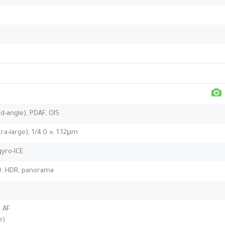
d-angle), PDAF, OIS
ra-large), 1/4.0 », 1.12μm
yro-ICE
ED, HDR, panorama
, AF
e)