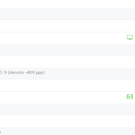
20 :9 (densité ~409 ppp)
s