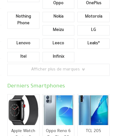
Oppo
OnePlus
Nothing
Nokia
Motorola
Phone
Meizu
LG
Lenovo
Leeco
Leaks*
Itel
Infinix
Afficher plus de marques
Derniers Smartphones
Apple Watch
Oppo Reno 6
TCL 20S