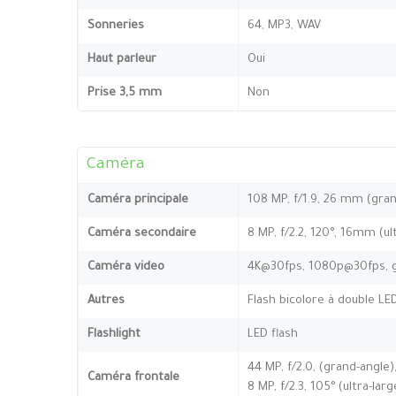
Sonneries
64, MP3, WAV
Haut parleur
Oui
Prise 3,5 mm
Non
Caméra
Caméra principale
108 MP, f/1.9, 26 mm (gran
Caméra secondaire
8 MP, f/2.2, 120°, 16mm (ult
Caméra video
4K@30fps, 1080p@30fps, g
Autres
Flash bicolore à double L
Flashlight
LED flash
44 MP, f/2.0, (grand-angle)
Caméra frontale
8 MP, f/2.3, 105° (ultra-larg