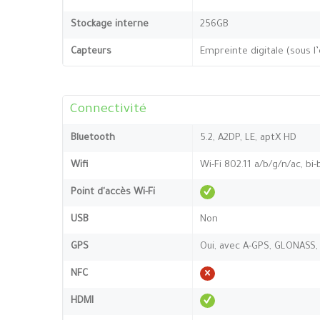
Stockage interne
256GB
Capteurs
Empreinte digitale (sous l
Connectivité
Bluetooth
5.2, A2DP, LE, aptX HD
Wifi
Wi-Fi 802.11 a/b/g/n/ac, bi
Point d'accès Wi-Fi
USB
Non
GPS
Oui, avec A-GPS, GLONASS,
NFC
HDMI