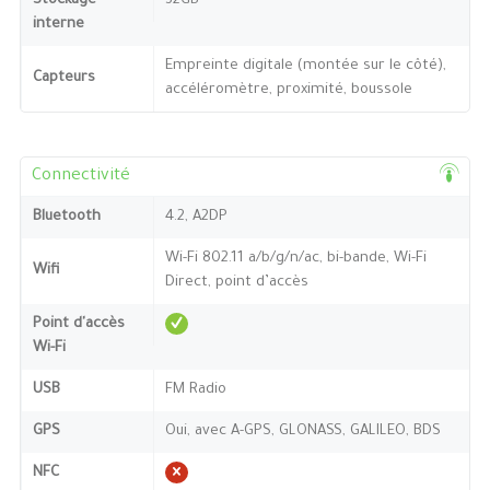
Stockage
32GB
interne
Empreinte digitale (montée sur le côté),
Capteurs
accéléromètre, proximité, boussole
Connectivité
Bluetooth
4.2, A2DP
Wi-Fi 802.11 a/b/g/n/ac, bi-bande, Wi-Fi
Wifi
Direct, point d’accès
Point d'accès
Wi-Fi
USB
FM Radio
GPS
Oui, avec A-GPS, GLONASS, GALILEO, BDS
NFC