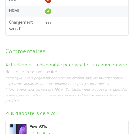
NFC
HDMI
Chargement
Yes
sans fil
Commentaires
Actuellement indisponible pour ajouter un commentaire.
Note de non-responsabilité
Remarque : Cette page peut contenir des erreurs dans les spécifications ou
les prix des appareils, nous ne pouvons donc pas garantir que les
informations sont correctes à 100 %. Contactez-nous si vous remarquez des
erreurs, et à notre tour, nous les examinerons et les corrigerons dès que
possible.
Plus d'appareils de
Vivo
Vivo V21s
د. م.4,085.00