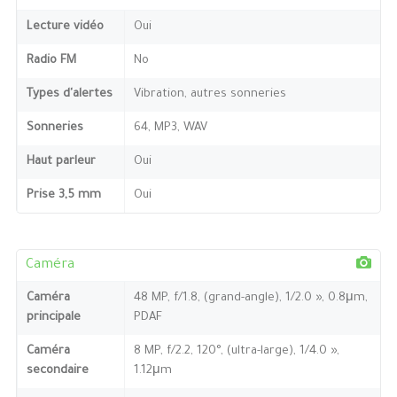
Lecture vidéo
Oui
Radio FM
No
Types d'alertes
Vibration, autres sonneries
Sonneries
64, MP3, WAV
Haut parleur
Oui
Prise 3,5 mm
Oui
Caméra
Caméra
48 MP, f/1.8, (grand-angle), 1/2.0 », 0.8μm,
principale
PDAF
Caméra
8 MP, f/2.2, 120°, (ultra-large), 1/4.0 »,
secondaire
1.12μm