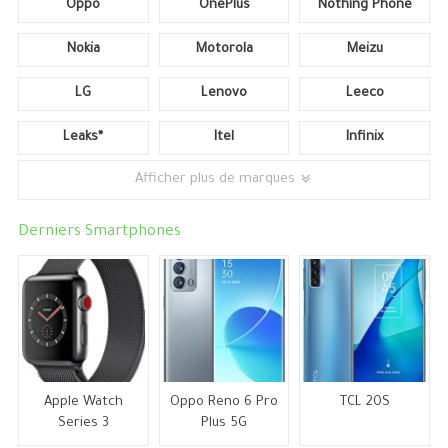
Oppo
OnePlus
Nothing Phone
Nokia
Motorola
Meizu
LG
Lenovo
Leeco
Leaks*
Itel
Infinix
Afficher plus de marques
Derniers Smartphones
Apple Watch
Oppo Reno 6 Pro
TCL 20S
Series 3
Plus 5G