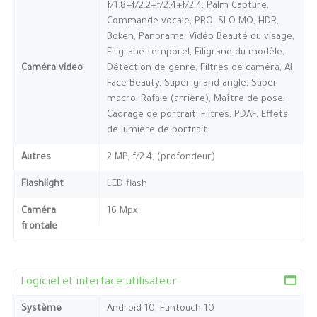
f/1.8+f/2.2+f/2.4+f/2.4, Palm Capture,
Commande vocale, PRO, SLO-MO, HDR,
Bokeh, Panorama, Vidéo Beauté du visage,
Filigrane temporel, Filigrane du modèle,
Caméra video
Détection de genre, Filtres de caméra, AI
Face Beauty, Super grand-angle, Super
macro, Rafale (arrière), Maître de pose,
Cadrage de portrait, Filtres, PDAF, Effets
de lumière de portrait
Autres
2 MP, f/2.4, (profondeur)
Flashlight
LED flash
Caméra
16 Mpx
frontale
Logiciel et interface utilisateur
Système
Android 10, Funtouch 10