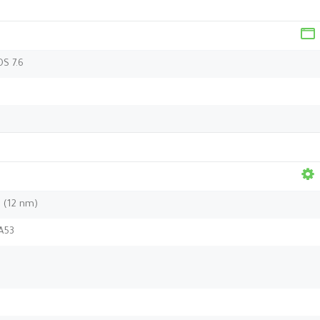
OS 7.6
 (12 nm)
A53