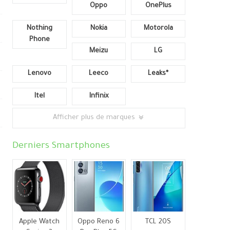
Oppo
OnePlus
Nothing
Nokia
Motorola
Phone
Meizu
LG
Lenovo
Leeco
Leaks*
Itel
Infinix
Afficher plus de marques
Derniers Smartphones
Apple Watch
Oppo Reno 6
TCL 20S