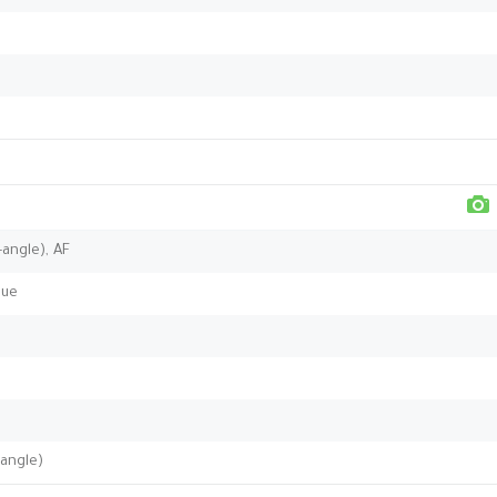
-angle), AF
nue
-angle)