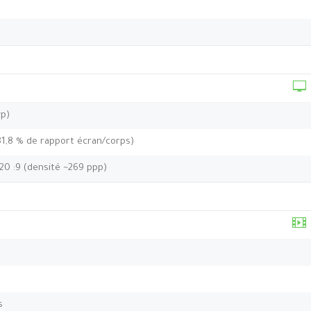
yp)
81,8 % de rapport écran/corps)
 20 :9 (densité ~269 ppp)
s