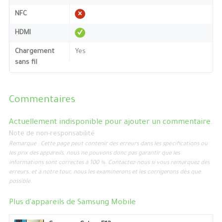
NFC
HDMI
Chargement
Yes
sans fil
Commentaires
Actuellement indisponible pour ajouter un commentaire.
Note de non-responsabilité
Remarque : Cette page peut contenir des erreurs dans les spécifications ou
les prix des appareils, nous ne pouvons donc pas garantir que les
informations sont correctes à 100 %. Contactez-nous si vous remarquez des
erreurs, et à notre tour, nous les examinerons et les corrigerons dès que
possible.
Plus d'appareils de
Samsung Mobile