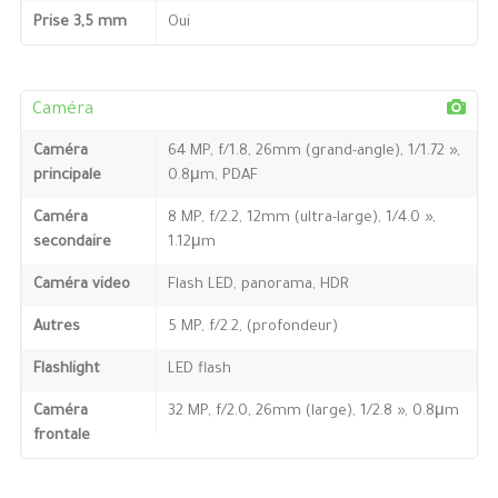
Prise 3,5 mm
Oui
Caméra
Caméra
64 MP, f/1.8, 26mm (grand-angle), 1/1.72 »,
principale
0.8μm, PDAF
Caméra
8 MP, f/2.2, 12mm (ultra-large), 1/4.0 »,
secondaire
1.12μm
Caméra video
Flash LED, panorama, HDR
Autres
5 MP, f/2.2, (profondeur)
Flashlight
LED flash
Caméra
32 MP, f/2.0, 26mm (large), 1/2.8 », 0.8μm
frontale