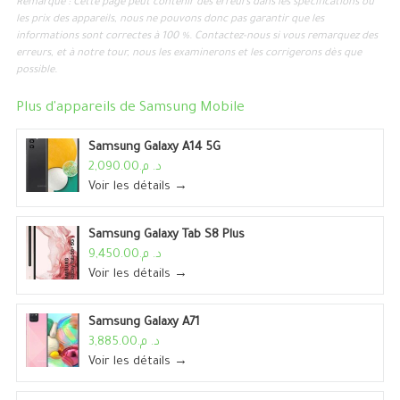
Remarque : Cette page peut contenir des erreurs dans les spécifications ou
les prix des appareils, nous ne pouvons donc pas garantir que les
informations sont correctes à 100 %. Contactez-nous si vous remarquez des
erreurs, et à notre tour, nous les examinerons et les corrigerons dès que
possible.
Plus d'appareils de
Samsung Mobile
Samsung Galaxy A14 5G
د. م.2,090.00
Voir les détails →
Samsung Galaxy Tab S8 Plus
د. م.9,450.00
Voir les détails →
Samsung Galaxy A71
د. م.3,885.00
Voir les détails →