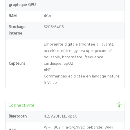
graphique GPU
RAM
4Go
Stockage
32GB/64GB
interne
Empreinte digitale (montée à l’avant),
accéléromètre, gyroscope, proximité,
boussole, baromètre, fréquence
Capteurs
cardiaque, SpO2
ANT+
Commandes et dictée en langage naturel
S-Voice
Connectivité
Bluetooth
4.2, A2DP, LE, aptX
Wi-Fi 802.11 a/b/g/n/ac, bi-bande, Wi-Fi