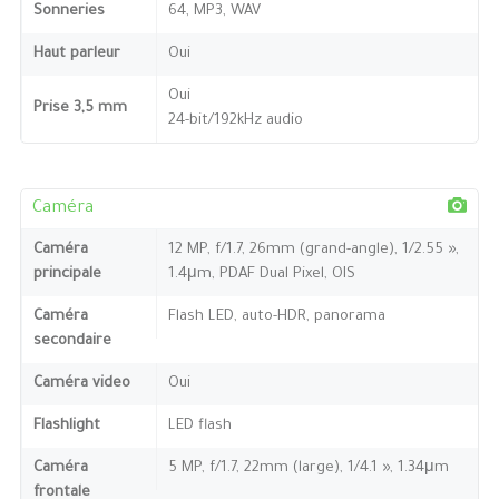
Sonneries
64, MP3, WAV
Haut parleur
Oui
Oui
Prise 3,5 mm
24-bit/192kHz audio
Caméra
Caméra
12 MP, f/1.7, 26mm (grand-angle), 1/2.55 »,
principale
1.4μm, PDAF Dual Pixel, OIS
Caméra
Flash LED, auto-HDR, panorama
secondaire
Caméra video
Oui
Flashlight
LED flash
Caméra
5 MP, f/1.7, 22mm (large), 1/4.1 », 1.34μm
frontale