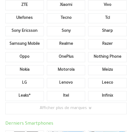
ZTE
Xiaomi
Vivo
Ulefones
Tecno
Tcl
Sony Ericsson
Sony
Sharp
Samsung Mobile
Realme
Razer
Oppo
OnePlus
Nothing Phone
Nokia
Motorola
Meizu
LG
Lenovo
Leeco
Leaks*
Itel
Infinix
Afficher plus de marques
Derniers Smartphones