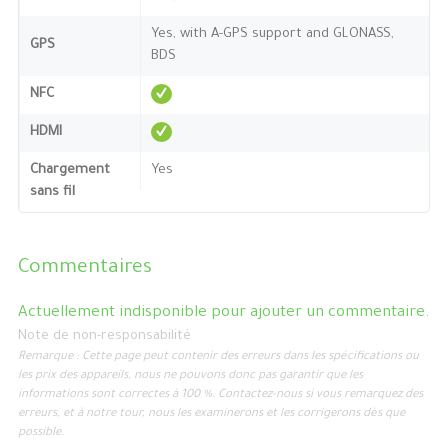
Yes, with A-GPS support and GLONASS,
GPS
BDS
NFC
HDMI
Chargement
Yes
sans fil
Commentaires
Actuellement indisponible pour ajouter un commentaire.
Note de non-responsabilité
Remarque : Cette page peut contenir des erreurs dans les spécifications ou
les prix des appareils, nous ne pouvons donc pas garantir que les
informations sont correctes à 100 %. Contactez-nous si vous remarquez des
erreurs, et à notre tour, nous les examinerons et les corrigerons dès que
possible.