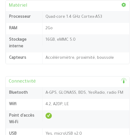
Matériel
Processeur
Quad-core 1.4 GHz Cortex-A53
RAM
2Go
Stockage
16GB, eMMC 5.0
interne
Capteurs
Accéléromètre, proximité, boussole
Connectivité
Bluetooth
A-GPS, GLONASS, BDS, YesRadio, radio FM
Wifi
4.2, A2DP, LE
Point d'accès
Wi-Fi
USB
Yes, microUSB v2.0