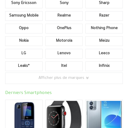
Sony Ericsson
Sony
Sharp
Samsung Mobile
Realme
Razer
Oppo
OnePlus
Nothing Phone
Nokia
Motorola
Meizu
LG
Lenovo
Leeco
Leaks*
Itel
Infinix
Afficher plus de marques
Derniers Smartphones