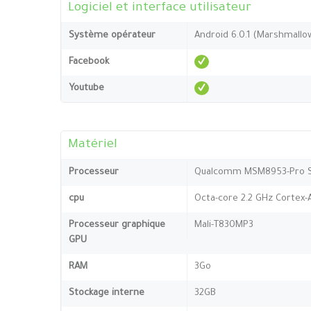
Logiciel et interface utilisateur
Système opérateur
Android 6.0.1 (Marshmallow
Facebook
Youtube
Matériel
Processeur
Qualcomm MSM8953-Pro S
cpu
Octa-core 2.2 GHz Cortex-
Processeur graphique
Mali-T830MP3
GPU
RAM
3Go
Stockage interne
32GB