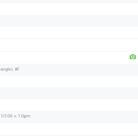
-angle), AF
 1/3.06 », 1.0μm