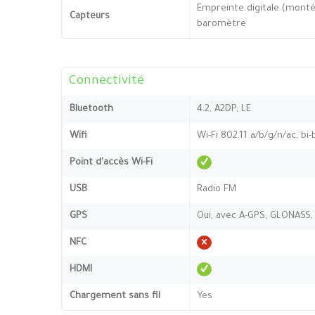
Empreinte digitale (montée
Capteurs
baromètre
Connectivité
Bluetooth
4.2, A2DP, LE
Wifi
Wi-Fi 802.11 a/b/g/n/ac, bi
Point d'accès Wi-Fi
USB
Radio FM
GPS
Oui, avec A-GPS, GLONASS,
NFC
HDMI
Chargement sans fil
Yes