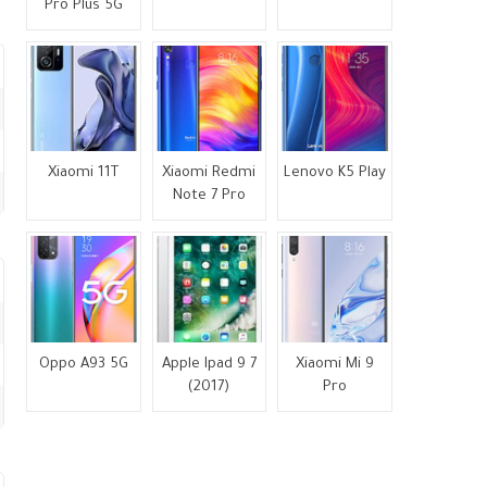
Pro Plus 5G
Xiaomi 11T
Xiaomi Redmi
Lenovo K5 Play
Note 7 Pro
Oppo A93 5G
Apple Ipad 9 7
Xiaomi Mi 9
(2017)
Pro