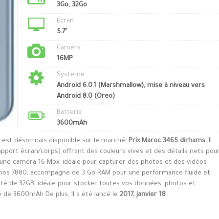
3Go, 32Go
Ecran
5.7"
Caméra
16MP
Système
Android 6.0.1 (Marshmallow), mise à niveau vers
Android 8.0 (Oreo)
Batterie
3600mAh
 est désormais disponible sur le marché,
Prix Maroc 3465 dirhams
. Il
apport écran/corps) offrant des couleurs vives et des détails nets pou
d’une caméra 16 Mpx, idéale pour capturer des photos et des vidéos
xynos 7880, accompagné de 3 Go RAM pour une performance fluide et
acité de 32GB, idéale pour stocker toutes vos données, photos et
té de 3600mAh De plus, Il a été lancé le
2017, janvier 18