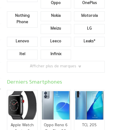
Oppo
OnePlus
Nothing
Nokia
Motorola
Phone
Meizu
LG
Lenovo
Leeco
Leaks*
Itel
Infinix
Afficher plus de marques
Derniers Smartphones
r
Apple Watch
Oppo Reno 6
TCL 20S