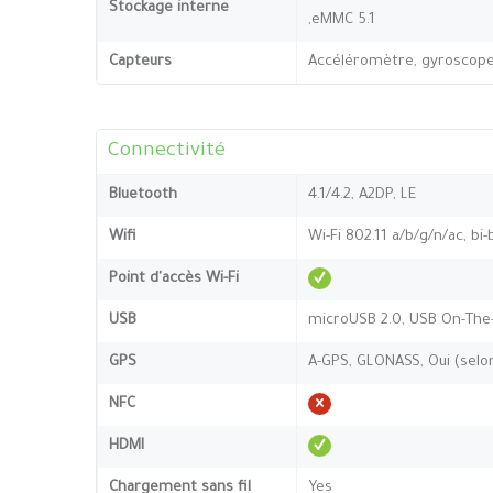
Stockage interne
,eMMC 5.1
Capteurs
Accéléromètre, gyroscope,
Connectivité
Bluetooth
4.1/4.2, A2DP, LE
Wifi
Wi-Fi 802.11 a/b/g/n/ac, bi
Point d'accès Wi-Fi
USB
microUSB 2.0, USB On-The
GPS
A-GPS, GLONASS, Oui (selo
NFC
HDMI
Chargement sans fil
Yes