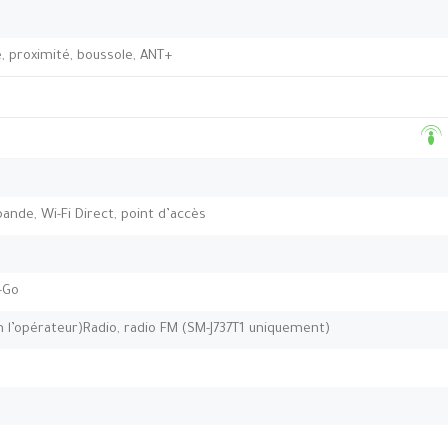
 proximité, boussole, ANT+
-bande, Wi-Fi Direct, point d’accès
-Go
n l’opérateur)Radio, radio FM (SM-J737T1 uniquement)