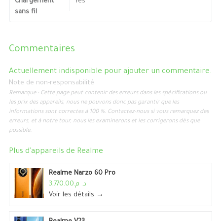
Chargement
Yes
sans fil
Commentaires
Actuellement indisponible pour ajouter un commentaire.
Note de non-responsabilité
Remarque : Cette page peut contenir des erreurs dans les spécifications ou
les prix des appareils, nous ne pouvons donc pas garantir que les
informations sont correctes à 100 %. Contactez-nous si vous remarquez des
erreurs, et à notre tour, nous les examinerons et les corrigerons dès que
possible.
Plus d'appareils de
Realme
Realme Narzo 60 Pro
د. م.3,770.00
Voir les détails →