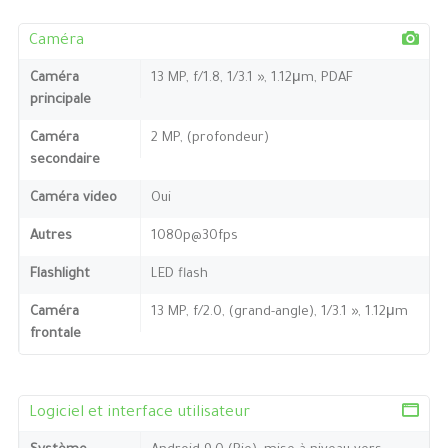
Caméra
Caméra
13 MP, f/1.8, 1/3.1 », 1.12μm, PDAF
principale
Caméra
2 MP, (profondeur)
secondaire
Caméra video
Oui
Autres
1080p@30fps
Flashlight
LED flash
Caméra
13 MP, f/2.0, (grand-angle), 1/3.1 », 1.12μm
frontale
Logiciel et interface utilisateur