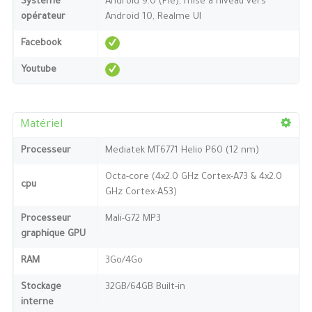
Système
Android 9.0 (Pie), mise à niveau vers
opérateur
Android 10, Realme UI
Facebook
Youtube
Matériel
Processeur
Mediatek MT6771 Helio P60 (12 nm)
Octa-core (4x2.0 GHz Cortex-A73 & 4x2.0
cpu
GHz Cortex-A53)
Processeur
Mali-G72 MP3
graphique GPU
RAM
3Go/4Go
Stockage
32GB/64GB Built-in
interne