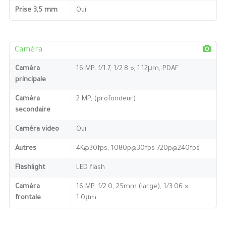
Prise 3,5 mm
Oui
Caméra
Caméra
16 MP, f/1.7, 1/2.8 », 1.12μm, PDAF
principale
Caméra
2 MP, (profondeur)
secondaire
Caméra video
Oui
Autres
4K@30fps, 1080p@30fps 720p@240fps
Flashlight
LED flash
Caméra
16 MP, f/2.0, 25mm (large), 1/3.06 »,
frontale
1.0μm