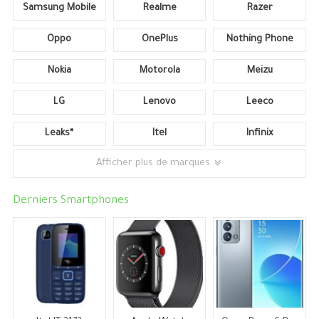
Samsung Mobile
Realme
Razer
Oppo
OnePlus
Nothing Phone
Nokia
Motorola
Meizu
LG
Lenovo
Leeco
Leaks*
Itel
Infinix
Afficher plus de marques
Derniers Smartphones