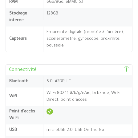
RAM
6Go/8Go, eMMC 5.1
Stockage
128GB
interne
Empreinte digitale (montée à l’arrière),
Capteurs
accéléromètre, gyroscope, proximité,
boussole
Connectivité
Bluetooth
5.0, A2DP, LE
Wi-Fi 802.11 а/b/g/n/ac, bi-bande, Wi-Fi
Wifi
Direct, point d’accès
Point d'accès
Wi-Fi
USB
microUSB 2.0, USB On-The-Go