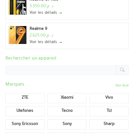
د. م.3,350.00
Voir les détails →
Realme 9
د. م.2,625.00
Voir les détails →
Rechercher un appareil
Marques
Voir tout
ZTE
Xiaomi
Vivo
Ulefones
Tecno
Tcl
Sony Ericsson
Sony
Sharp