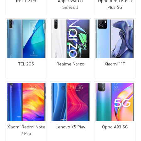
Itel IT 2173
Apple Watch
Oppo Reno 6 Pro
Series 3
Plus 5G
TCL 20S
Realme Narzo
Xiaomi 11T
Xiaomi Redmi Note
Lenovo K5 Play
Oppo A93 5G
7 Pro