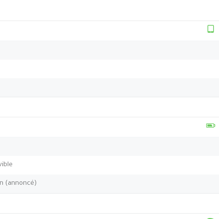
ible
in (annoncé)