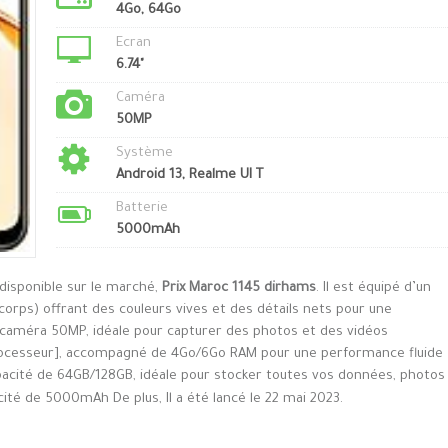
4Go, 64Go
Ecran
6.74"
Caméra
50MP
Système
Android 13, Realme UI T
Batterie
5000mAh
disponible sur le marché,
Prix Maroc 1145 dirhams
. Il est équipé d’un
orps) offrant des couleurs vives et des détails nets pour une
ne caméra 50MP, idéale pour capturer des photos et des vidéos
processeur], accompagné de 4Go/6Go RAM pour une performance fluide
capacité de 64GB/128GB, idéale pour stocker toutes vos données, photos
acité de 5000mAh De plus, Il a été lancé le 22 mai 2023.