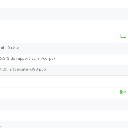
nits (crête)
85,5 % de rapport écran/corps)
t 20 :9 (densité ~390 ppp)
s