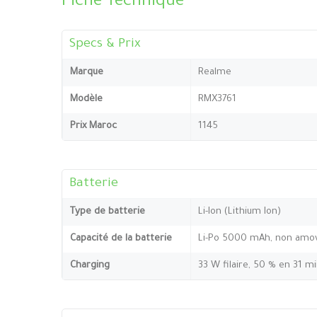
Fiche Technique
Specs & Prix
Marque
Realme
Modèle
RMX3761
Prix Maroc
1145
Batterie
Type de batterie
Li-Ion (Lithium Ion)
Capacité de la batterie
Li-Po 5000 mAh, non amov
Charging
33 W filaire, 50 % en 31 m