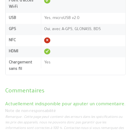
Point d'accès
Wi-Fi
USB
Yes, microUSB v2.0
GPS
Oui, avec A-GPS, GLONASS, BDS
NFC
HDMI
Chargement
Yes
sans fil
Commentaires
Actuellement indisponible pour ajouter un commentaire.
Note de non-responsabilité
Remarque : Cette page peut contenir des erreurs dans les spécifications ou
les prix des appareils, nous ne pouvons donc pas garantir que les
informations sont correctes à 100 %. Contactez-nous si vous remarquez des