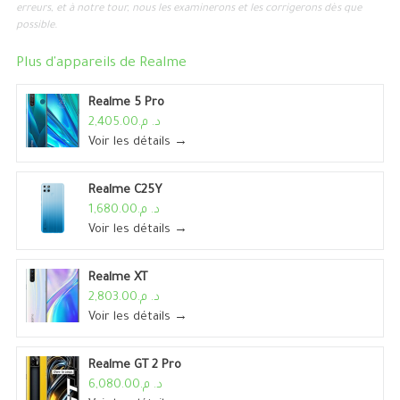
erreurs, et à notre tour, nous les examinerons et les corrigerons dès que
possible.
Plus d'appareils de
Realme
Realme 5 Pro
د. م.2,405.00
Voir les détails →
Realme C25Y
د. م.1,680.00
Voir les détails →
Realme XT
د. م.2,803.00
Voir les détails →
Realme GT 2 Pro
د. م.6,080.00