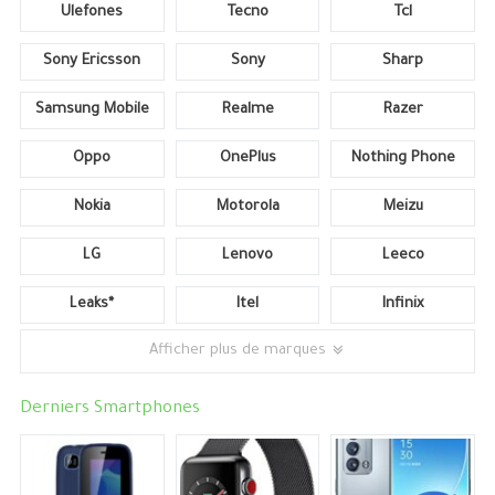
Ulefones
Tecno
Tcl
Sony Ericsson
Sony
Sharp
Samsung Mobile
Realme
Razer
Oppo
OnePlus
Nothing Phone
Nokia
Motorola
Meizu
LG
Lenovo
Leeco
Leaks*
Itel
Infinix
Afficher plus de marques
Derniers Smartphones