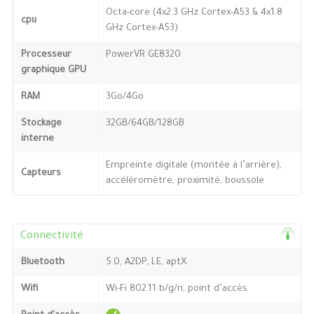
Octa-core (4x2.3 GHz Cortex-A53 & 4x1.8
cpu
GHz Cortex-A53)
Processeur
PowerVR GE8320
graphique GPU
RAM
3Go/4Go
Stockage
32GB/64GB/128GB
interne
Empreinte digitale (montée à l’arrière),
Capteurs
accéléromètre, proximité, boussole
Connectivité
Bluetooth
5.0, A2DP, LE, aptX
Wifi
Wi-Fi 802.11 b/g/n, point d’accès