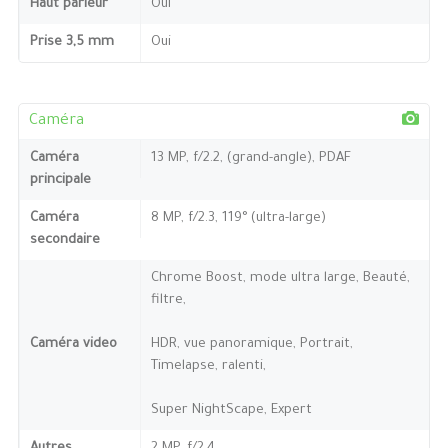
Haut parleur
Oui
Prise 3,5 mm
Oui
Caméra
Caméra
13 MP, f/2.2, (grand-angle), PDAF
principale
Caméra
8 MP, f/2.3, 119° (ultra-large)
secondaire
Chrome Boost, mode ultra large, Beauté,
filtre,
Caméra video
HDR, vue panoramique, Portrait,
Timelapse, ralenti,
Super NightScape, Expert