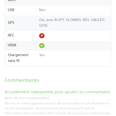
Wi-Fi
USB
Non
Oui, avec A-GPS, GLONASS, BDS, GALILEO,
GPS
QZSS
NFC
HDMI
Chargement
Yes
sans fil
Commentaires
Actuellement indisponible pour ajouter un commentaire.
Note de non-responsabilité
Remarque : Cette page peut contenir des erreurs dans les spécifications ou
les prix des appareils, nous ne pouvons donc pas garantir que les
informations sont correctes à 100 %. Contactez-nous si vous remarquez des