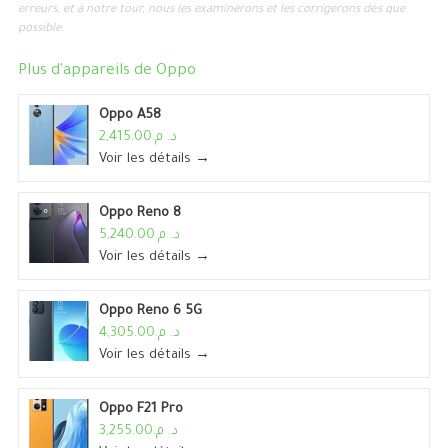
erreurs, et à notre tour, nous les examinerons et les corrigerons dès que
possible.
Plus d'appareils de
Oppo
Oppo A58
د. م.2,415.00
Voir les détails →
Oppo Reno 8
د. م.5,240.00
Voir les détails →
Oppo Reno 6 5G
د. م.4,305.00
Voir les détails →
Oppo F21 Pro
د. م.3,255.00