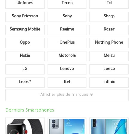
Ulefones
Tecno
Tcl
Sony Ericsson
Sony
Sharp
Samsung Mobile
Realme
Razer
Oppo
OnePlus
Nothing Phone
Nokia
Motorola
Meizu
LG
Lenovo
Leeco
Leaks*
Itel
Infinix
Afficher plus de marques
Derniers Smartphones