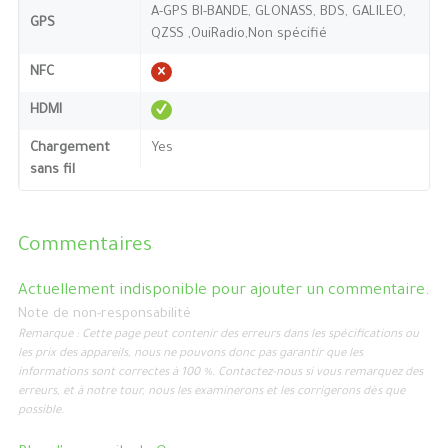
A-GPS BI-BANDE, GLONASS, BDS, GALILEO,
GPS
QZSS ,OuiRadio,Non spécifié
NFC
HDMI
Chargement
Yes
sans fil
Commentaires
Actuellement indisponible pour ajouter un commentaire.
Note de non-responsabilité
Remarque : Cette page peut contenir des erreurs dans les spécifications ou
les prix des appareils, nous ne pouvons donc pas garantir que les
informations sont correctes à 100 %. Contactez-nous si vous remarquez des
erreurs, et à notre tour, nous les examinerons et les corrigerons dès que
possible.