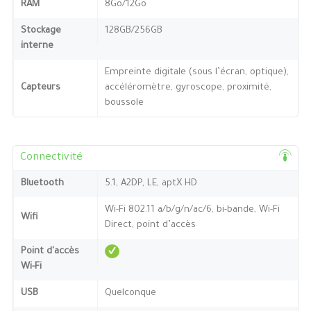
RAM
8Go/12Go
Stockage
128GB/256GB
interne
Empreinte digitale (sous l’écran, optique),
Capteurs
accéléromètre, gyroscope, proximité,
boussole
Connectivité
Bluetooth
5.1, A2DP, LE, aptX HD
Wi-Fi 802.11 a/b/g/n/ac/6, bi-bande, Wi-Fi
Wifi
Direct, point d’accès
Point d'accès
Wi-Fi
USB
Quelconque