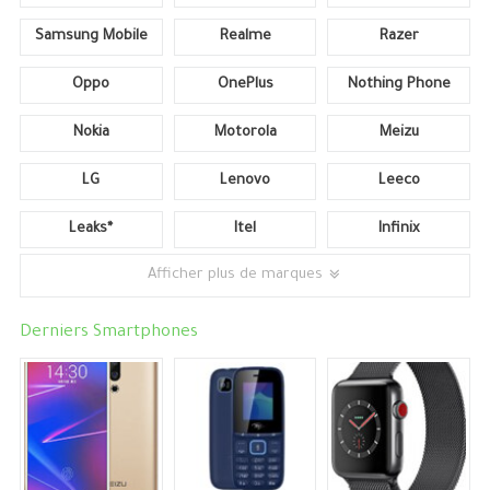
Samsung Mobile
Realme
Razer
Oppo
OnePlus
Nothing Phone
Nokia
Motorola
Meizu
LG
Lenovo
Leeco
Leaks*
Itel
Infinix
Afficher plus de marques
Derniers Smartphones