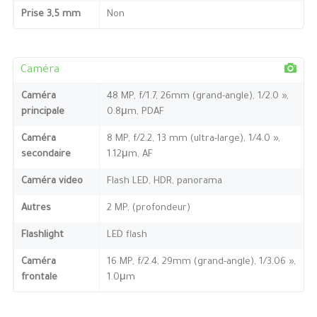
Prise 3,5 mm
Non
Caméra
Caméra
48 MP, f/1.7, 26mm (grand-angle), 1/2.0 »,
principale
0.8μm, PDAF
Caméra
8 MP, f/2.2, 13 mm (ultra-large), 1/4.0 »,
secondaire
1.12μm, AF
Caméra video
Flash LED, HDR, panorama
Autres
2 MP, (profondeur)
Flashlight
LED flash
Caméra
16 MP, f/2.4, 29mm (grand-angle), 1/3.06 »,
frontale
1.0μm