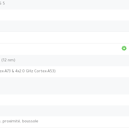
S 5
 (12 nm)
ex-A73 & 4x2.0 GHz Cortex-A53)
 proximité, boussole