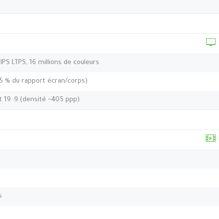
 IPS LTPS, 16 millions de couleurs
,5 % du rapport écran/corps)
t 19 :9 (densité ~405 ppp)
s