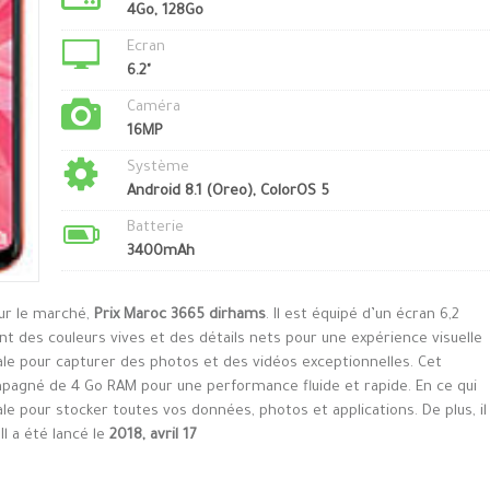
4Go, 128Go
Ecran
6.2"
Caméra
16MP
Système
Android 8.1 (Oreo), ColorOS 5
Batterie
3400mAh
sur le marché,
Prix Maroc 3665 dirhams
. Il est équipé d’un écran 6,2
t des couleurs vives et des détails nets pour une expérience visuelle
ale pour capturer des photos et des vidéos exceptionnelles. Cet
pagné de 4 Go RAM pour une performance fluide et rapide. En ce qui
ale pour stocker toutes vos données, photos et applications. De plus, il
l a été lancé le
2018, avril 17