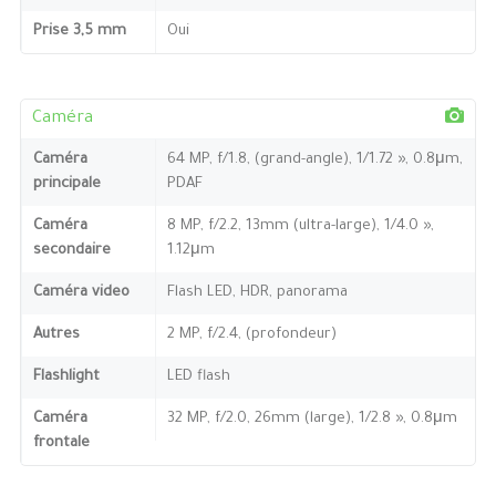
Prise 3,5 mm
Oui
Caméra
Caméra
64 MP, f/1.8, (grand-angle), 1/1.72 », 0.8μm,
principale
PDAF
Caméra
8 MP, f/2.2, 13mm (ultra-large), 1/4.0 »,
secondaire
1.12μm
Caméra video
Flash LED, HDR, panorama
Autres
2 MP, f/2.4, (profondeur)
Flashlight
LED flash
Caméra
32 MP, f/2.0, 26mm (large), 1/2.8 », 0.8μm
frontale