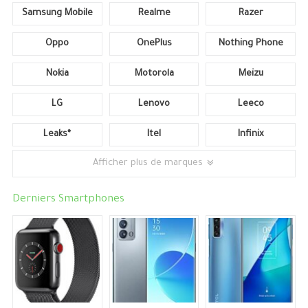
Samsung Mobile
Realme
Razer
Oppo
OnePlus
Nothing Phone
Nokia
Motorola
Meizu
LG
Lenovo
Leeco
Leaks*
Itel
Infinix
Afficher plus de marques
Derniers Smartphones