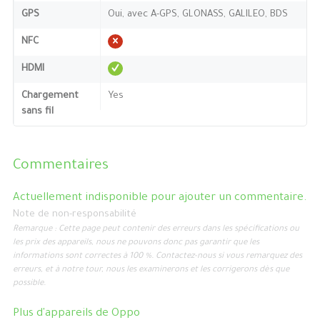
GPS
Oui, avec A-GPS, GLONASS, GALILEO, BDS
NFC
HDMI
Chargement
Yes
sans fil
Commentaires
Actuellement indisponible pour ajouter un commentaire.
Note de non-responsabilité
Remarque : Cette page peut contenir des erreurs dans les spécifications ou
les prix des appareils, nous ne pouvons donc pas garantir que les
informations sont correctes à 100 %. Contactez-nous si vous remarquez des
erreurs, et à notre tour, nous les examinerons et les corrigerons dès que
possible.
Plus d'appareils de
Oppo