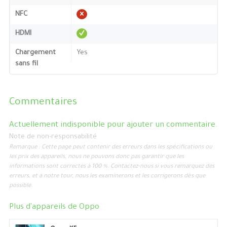
NFC
HDMI
Chargement
Yes
sans fil
Commentaires
Actuellement indisponible pour ajouter un commentaire.
Note de non-responsabilité
Remarque : Cette page peut contenir des erreurs dans les spécifications ou
les prix des appareils, nous ne pouvons donc pas garantir que les
informations sont correctes à 100 %. Contactez-nous si vous remarquez des
erreurs, et à notre tour, nous les examinerons et les corrigerons dès que
possible.
Plus d'appareils de
Oppo