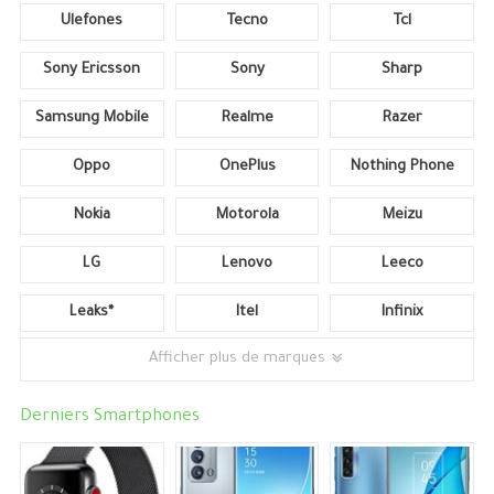
Ulefones
Tecno
Tcl
Sony Ericsson
Sony
Sharp
Samsung Mobile
Realme
Razer
Oppo
OnePlus
Nothing Phone
Nokia
Motorola
Meizu
LG
Lenovo
Leeco
Leaks*
Itel
Infinix
Afficher plus de marques
Derniers Smartphones