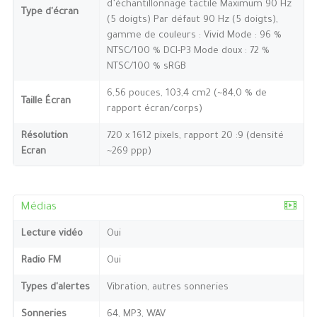
d’échantillonnage tactile Maximum 90 Hz
Type d'écran
(5 doigts) Par défaut 90 Hz (5 doigts),
gamme de couleurs : Vivid Mode : 96 %
NTSC/100 % DCI-P3 Mode doux : 72 %
NTSC/100 % sRGB
6,56 pouces, 103,4 cm2 (~84,0 % de
Taille Écran
rapport écran/corps)
Résolution
720 x 1612 pixels, rapport 20 :9 (densité
Ecran
~269 ppp)
Médias
Lecture vidéo
Oui
Radio FM
Oui
Types d'alertes
Vibration, autres sonneries
Sonneries
64, MP3, WAV