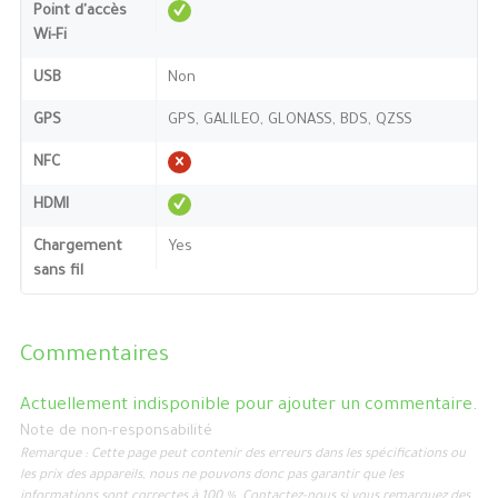
Point d'accès
Wi-Fi
USB
Non
GPS
GPS, GALILEO, GLONASS, BDS, QZSS
NFC
HDMI
Chargement
Yes
sans fil
Commentaires
Actuellement indisponible pour ajouter un commentaire.
Note de non-responsabilité
Remarque : Cette page peut contenir des erreurs dans les spécifications ou
les prix des appareils, nous ne pouvons donc pas garantir que les
informations sont correctes à 100 %. Contactez-nous si vous remarquez des