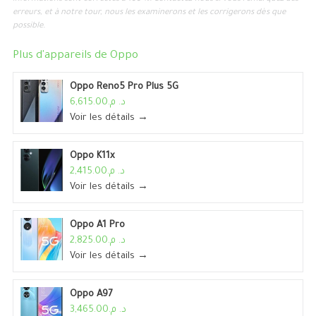
erreurs, et à notre tour, nous les examinerons et les corrigerons dès que
possible.
Plus d'appareils de
Oppo
Oppo Reno5 Pro Plus 5G
د. م.6,615.00
Voir les détails →
Oppo K11x
د. م.2,415.00
Voir les détails →
Oppo A1 Pro
د. م.2,825.00
Voir les détails →
Oppo A97
د. م.3,465.00