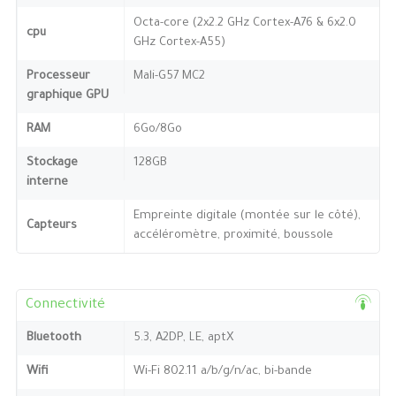
Octa-core (2x2.2 GHz Cortex-A76 & 6x2.0
cpu
GHz Cortex-A55)
Processeur
Mali-G57 MC2
graphique GPU
RAM
6Go/8Go
Stockage
128GB
interne
Empreinte digitale (montée sur le côté),
Capteurs
accéléromètre, proximité, boussole
Connectivité
Bluetooth
5.3, A2DP, LE, aptX
Wifi
Wi-Fi 802.11 a/b/g/n/ac, bi-bande