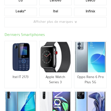
LG
Lenovo
Leeco
Leaks*
Itel
Infinix
Afficher plus de marques
Derniers Smartphones
Itel IT 2173
Apple Watch
Oppo Reno 6 Pro
Series 3
Plus 5G