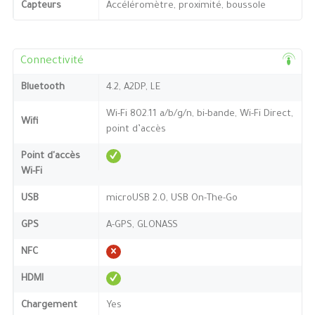
Capteurs
Accéléromètre, proximité, boussole
Connectivité
Bluetooth
4.2, A2DP, LE
Wi-Fi 802.11 a/b/g/n, bi-bande, Wi-Fi Direct,
Wifi
point d’accès
Point d'accès
Wi-Fi
USB
microUSB 2.0, USB On-The-Go
GPS
A-GPS, GLONASS
NFC
HDMI
Chargement
Yes