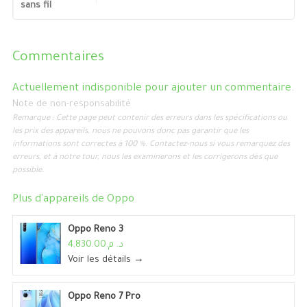
sans fil
Commentaires
Actuellement indisponible pour ajouter un commentaire.
Note de non-responsabilité
Remarque : Cette page peut contenir des erreurs dans les spécifications ou
les prix des appareils, nous ne pouvons donc pas garantir que les
informations sont correctes à 100 %. Contactez-nous si vous remarquez des
erreurs, et à notre tour, nous les examinerons et les corrigerons dès que
possible.
Plus d'appareils de
Oppo
Oppo Reno 3
د. م.4,830.00
Voir les détails →
Oppo Reno 7 Pro