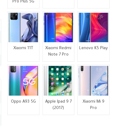
Pro Plus 5G
Xiaomi 11T
Xiaomi Redmi
Lenovo K5 Play
Note 7 Pro
Oppo A93 5G
Apple Ipad 9 7
Xiaomi Mi 9
(2017)
Pro