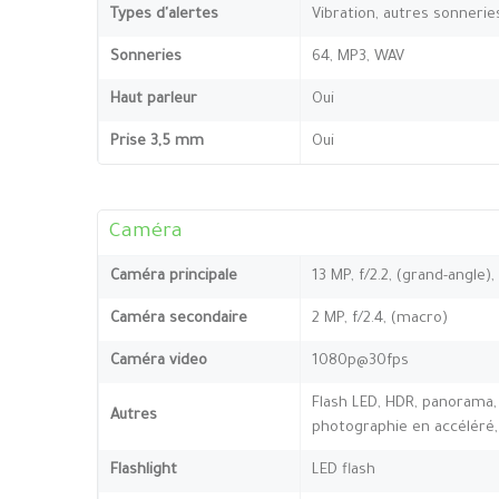
Types d'alertes
Vibration, autres sonnerie
Sonneries
64, MP3, WAV
Haut parleur
Oui
Prise 3,5 mm
Oui
Caméra
Caméra principale
13 MP, f/2.2, (grand-angle),
Caméra secondaire
2 MP, f/2.4, (macro)
Caméra video
1080p@30fps
Flash LED, HDR, panorama,
Autres
photographie en accéléré, 
Flashlight
LED flash