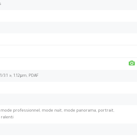
s
 1/3.1 », 1.12μm, PDAF
 mode professionnel, mode nuit, mode panorama, portrait,
ralenti