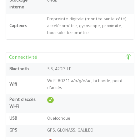
Stockage
64GB
interne
Empreinte digitale (montée sur le côté),
Capteurs
accéléromètre, gyroscope, proximité,
boussole, baromètre
Connectivité
Bluetooth
5.3, A2DP, LE
Wi-Fi 802.11 a/b/g/n/ac, bi-bande, point
Wifi
d’accès
Point d'accès
Wi-Fi
USB
Quelconque
GPS
GPS, GLONASS, GALILEO