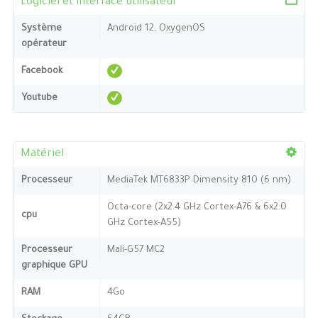
Logiciel et interface utilisateur
Système
Android 12, OxygenOS
opérateur
Facebook
Youtube
Matériel
Processeur
MediaTek MT6833P Dimensity 810 (6 nm)
Octa-core (2x2.4 GHz Cortex-A76 & 6x2.0
cpu
GHz Cortex-A55)
Processeur
Mali-G57 MC2
graphique GPU
RAM
4Go