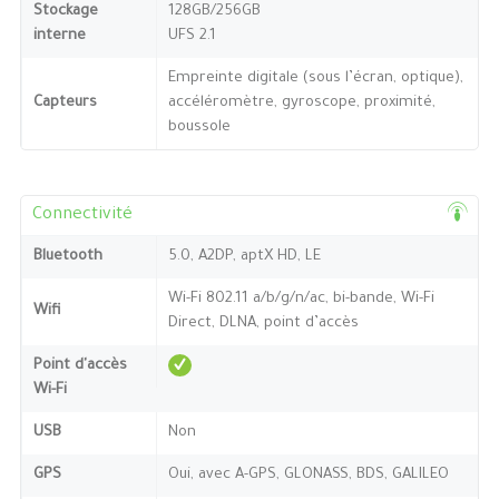
Stockage
128GB/256GB
interne
UFS 2.1
Empreinte digitale (sous l’écran, optique),
Capteurs
accéléromètre, gyroscope, proximité,
boussole
Connectivité
Bluetooth
5.0, A2DP, aptX HD, LE
Wi-Fi 802.11 a/b/g/n/ac, bi-bande, Wi-Fi
Wifi
Direct, DLNA, point d’accès
Point d'accès
Wi-Fi
USB
Non
GPS
Oui, avec A-GPS, GLONASS, BDS, GALILEO