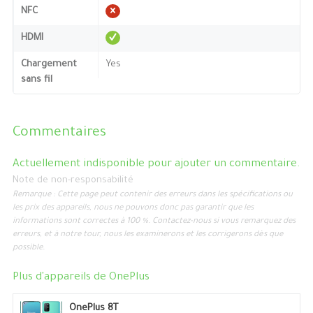
NFC
HDMI
Chargement
Yes
sans fil
Commentaires
Actuellement indisponible pour ajouter un commentaire.
Note de non-responsabilité
Remarque : Cette page peut contenir des erreurs dans les spécifications ou
les prix des appareils, nous ne pouvons donc pas garantir que les
informations sont correctes à 100 %. Contactez-nous si vous remarquez des
erreurs, et à notre tour, nous les examinerons et les corrigerons dès que
possible.
Plus d'appareils de
OnePlus
OnePlus 8T