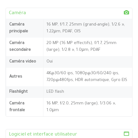
Caméra
Caméra
16 MP, f/1.7, 25mm (grand-angle), 1/2.6 »,
principale
1.22μm, PDAF, OIS
Caméra
20 MP (16 MP effectifs), f/1.7, 25mm
secondaire
(large), 1/2.8 », 1.0μm, PDAF
Caméra video
Oui
4K@30/60 ips, 1080p@30/60/240 ips,
Autres
720p@480fps, HDR automatique, Gyro EIS
Flashlight
LED flash
Caméra
16 MP, f/2.0, 25mm (large), 1/3.06 »,
frontale
1.0μm
Logiciel et interface utilisateur