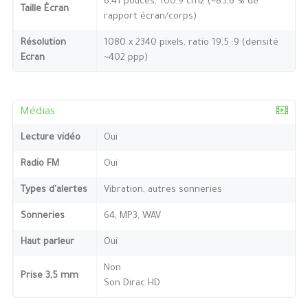
6,41 pouces, 100,9 cm2 (~85,6 % de
Taille Écran
rapport écran/corps)
Résolution
1080 x 2340 pixels, ratio 19,5 :9 (densité
Ecran
~402 ppp)
Médias
Lecture vidéo
Oui
Radio FM
Oui
Types d'alertes
Vibration, autres sonneries
Sonneries
64, MP3, WAV
Haut parleur
Oui
Non
Prise 3,5 mm
Son Dirac HD