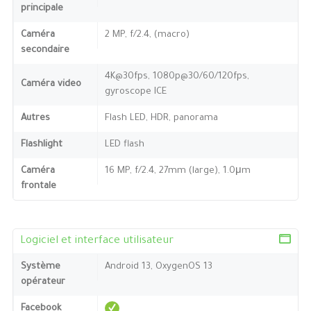
principale
Caméra
2 MP, f/2.4, (macro)
secondaire
4K@30fps, 1080p@30/60/120fps,
Caméra video
gyroscope ICE
Autres
Flash LED, HDR, panorama
Flashlight
LED flash
Caméra
16 MP, f/2.4, 27mm (large), 1.0μm
frontale
Logiciel et interface utilisateur
Système
Android 13, OxygenOS 13
opérateur
Facebook