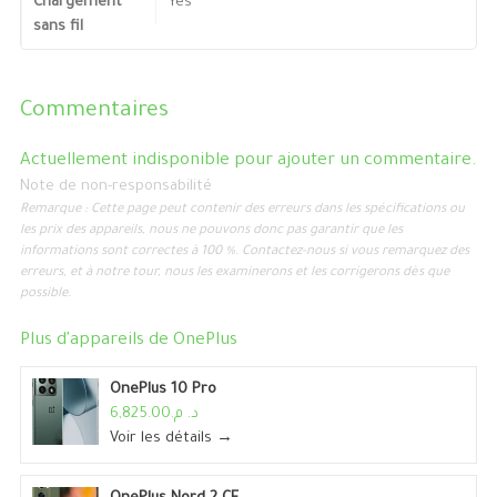
Chargement
Yes
sans fil
Commentaires
Actuellement indisponible pour ajouter un commentaire.
Note de non-responsabilité
Remarque : Cette page peut contenir des erreurs dans les spécifications ou
les prix des appareils, nous ne pouvons donc pas garantir que les
informations sont correctes à 100 %. Contactez-nous si vous remarquez des
erreurs, et à notre tour, nous les examinerons et les corrigerons dès que
possible.
Plus d'appareils de
OnePlus
OnePlus 10 Pro
د. م.6,825.00
Voir les détails →