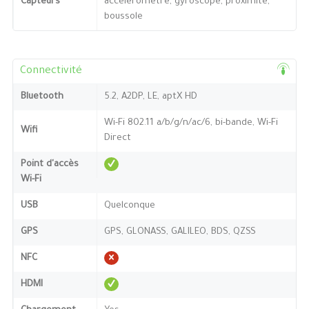
Capteurs
accéléromètre, gyroscope, proximité,
boussole
Connectivité
Bluetooth
5.2, A2DP, LE, aptX HD
Wi-Fi 802.11 a/b/g/n/ac/6, bi-bande, Wi-Fi
Wifi
Direct
Point d'accès
Wi-Fi
USB
Quelconque
GPS
GPS, GLONASS, GALILEO, BDS, QZSS
NFC
HDMI