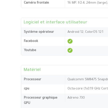
Caméra frontale
16 MP, f/2.4, 24mm (large),
Logiciel et interface utilisateur
Système opérateur
Android 12, ColorOS 12.1
Facebook
Youtube
Matériel
Processeur
Qualcomm SM8475 Snapdr
cpu
Octa-core (1x3.19 GHz Cor
Processeur graphique
Adreno 730
GPU