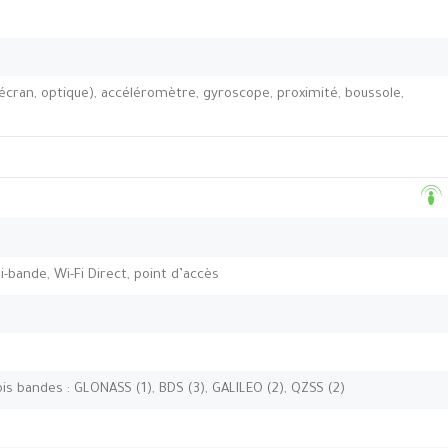
’écran, optique), accéléromètre, gyroscope, proximité, boussole,
bi-bande, Wi-Fi Direct, point d’accès
ois bandes : GLONASS (1), BDS (3), GALILEO (2), QZSS (2)