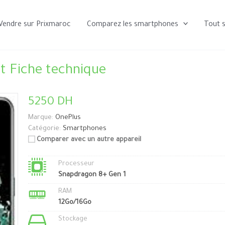
Vendre sur Prixmaroc
Comparez les smartphones
Tout 
t Fiche technique
5250 DH
Marque:
OnePlus
Catégorie:
Smartphones
Comparer avec un autre appareil
Processeur
Snapdragon 8+ Gen 1
RAM
12Go/16Go
Stockage