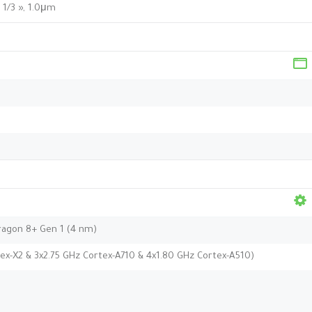
 1/3 », 1.0μm
agon 8+ Gen 1 (4 nm)
tex-X2 & 3x2.75 GHz Cortex-A710 & 4x1.80 GHz Cortex-A510)