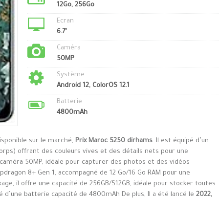
12Go, 256Go
Ecran
6.7"
Caméra
50MP
Système
Android 12, ColorOS 12.1
Batterie
4800mAh
isponible sur le marché,
Prix Maroc 5250 dirhams
. Il est équipé d’un
rps) offrant des couleurs vives et des détails nets pour une
ne caméra 50MP, idéale pour capturer des photos et des vidéos
napdragon 8+ Gen 1, accompagné de 12 Go/16 Go RAM pour une
kage, il offre une capacité de 256GB/512GB, idéale pour stocker toutes
pé d’une batterie capacité de 4800mAh De plus, Il a été lancé le
2022,