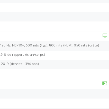
 120 Hz, HDR10+, 500 nits (typ), 800 nits (HBM), 950 nits (crête)
7,9 % de rapport écran/corps)
t 20 :9 (densité ~394 ppp)