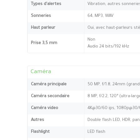
Types d'alertes
Vibration, autres sonnerie
Sonneries
64, MP3, WAV
Haut parleur
Oui, avec haut-parleurs st
Non
Prise 3,5 mm
Audio 24 bits/192 kHz
Caméra
Caméra principale
50 MP, f/1.8, 24mm (grand-
Caméra secondaire
8 MP, f/2.2, 120° (ultra-larg
Caméra video
4K@30/60 ips, 1080p@30/6
Autres
Double flash LED, HDR, pa
Flashlight
LED flash