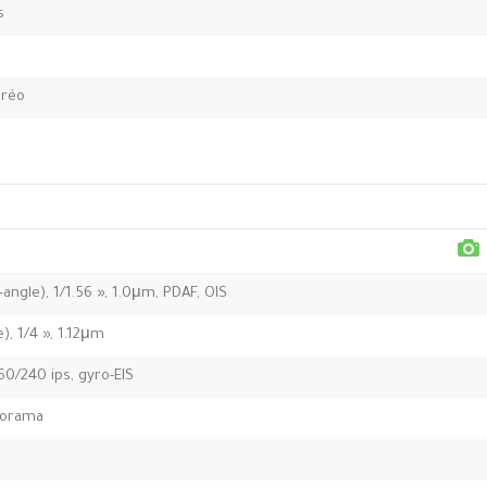
s
éréo
angle), 1/1.56 », 1.0μm, PDAF, OIS
e), 1/4 », 1.12μm
0/240 ips, gyro-EIS
norama