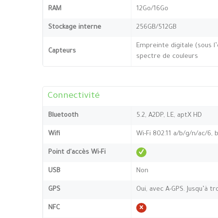
RAM
12Go/16Go
Stockage interne
256GB/512GB
Empreinte digitale (sous l
Capteurs
spectre de couleurs
Connectivité
Bluetooth
5.2, A2DP, LE, aptX HD
Wifi
Wi-Fi 802.11 a/b/g/n/ac/6, 
Point d'accès Wi-Fi
USB
Non
GPS
Oui, avec A-GPS. Jusqu’à tr
NFC