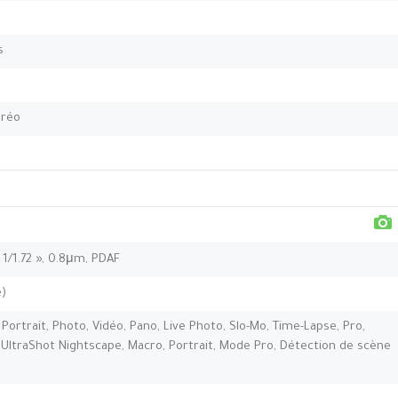
s
éréo
, 1/1.72 », 0.8μm, PDAF
e)
Portrait, Photo, Vidéo, Pano, Live Photo, Slo-Mo, Time-Lapse, Pro,
UltraShot Nightscape, Macro, Portrait, Mode Pro, Détection de scène