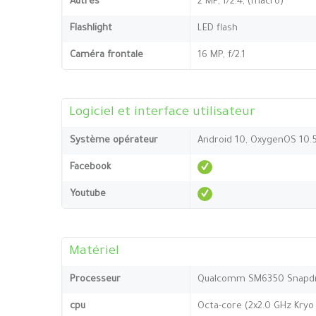
Autres
2 MP, f/2.4, (macro)
Flashlight
LED flash
Caméra frontale
16 MP, f/2.1
Logiciel et interface utilisateur
Système opérateur
Android 10, OxygenOS 10.
Facebook
Youtube
Matériel
Processeur
Qualcomm SM6350 Snapdr
cpu
Octa-core (2x2.0 GHz Kryo 