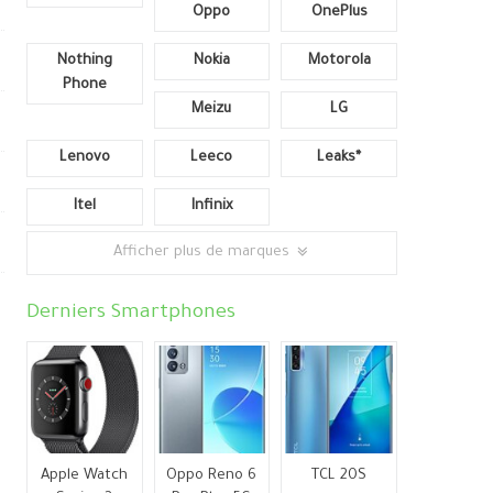
Oppo
OnePlus
Nothing
Nokia
Motorola
Phone
Meizu
LG
Lenovo
Leeco
Leaks*
Itel
Infinix
Afficher plus de marques
Derniers Smartphones
Apple Watch
Oppo Reno 6
TCL 20S