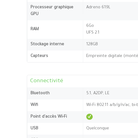
Processeur graphique
Adreno 619L
GPU
6Go
RAM
UFS 2.1
Stockage interne
128GB
Capteurs
Empreinte digitale (montée
Connectivité
Bluetooth
5.1, A2DP, LE
Wifi
Wi-Fi 802.11 a/b/g/n/ac, bi
Point d'accès Wi-Fi
USB
Quelconque