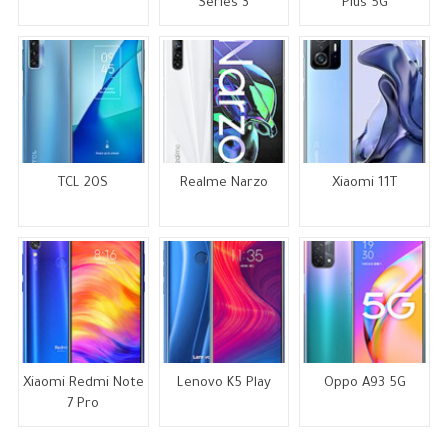
Series 3
Plus 5G
TCL 20S
Realme Narzo
Xiaomi 11T
Xiaomi Redmi Note
Lenovo K5 Play
Oppo A93 5G
7 Pro