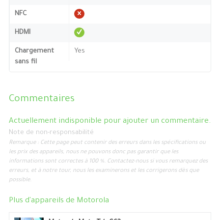
NFC
HDMI
Chargement
Yes
sans fil
Commentaires
Actuellement indisponible pour ajouter un commentaire.
Note de non-responsabilité
Remarque : Cette page peut contenir des erreurs dans les spécifications ou
les prix des appareils, nous ne pouvons donc pas garantir que les
informations sont correctes à 100 %. Contactez-nous si vous remarquez des
erreurs, et à notre tour, nous les examinerons et les corrigerons dès que
possible.
Plus d'appareils de
Motorola