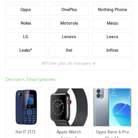
Oppo
OnePlus
Nothing Phone
Nokia
Motorola
Meizu
LG
Lenovo
Leeco
Leaks*
Itel
Infinix
Afficher plus de marques
Derniers Smartphones
Itel IT 2173
Apple Watch
Oppo Reno 6 Pro