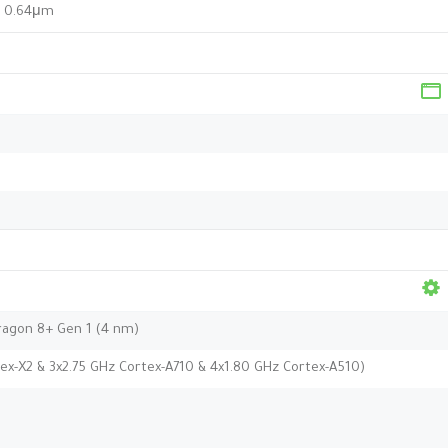
), 0.64μm
agon 8+ Gen 1 (4 nm)
tex-X2 & 3x2.75 GHz Cortex-A710 & 4x1.80 GHz Cortex-A510)