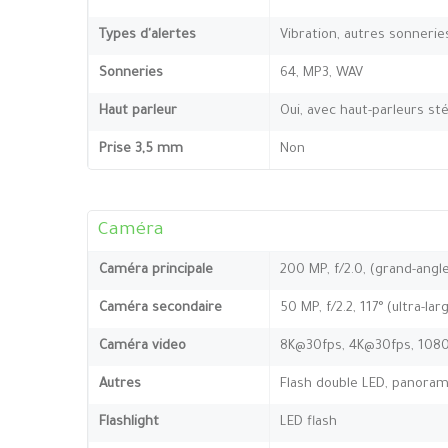
Types d'alertes
Vibration, autres sonnerie
Sonneries
64, MP3, WAV
Haut parleur
Oui, avec haut-parleurs st
Prise 3,5 mm
Non
Caméra
Caméra principale
200 MP, f/2.0, (grand-angle
Caméra secondaire
50 MP, f/2.2, 117° (ultra-la
Caméra video
8K@30fps, 4K@30fps, 1080
Autres
Flash double LED, panora
Flashlight
LED flash