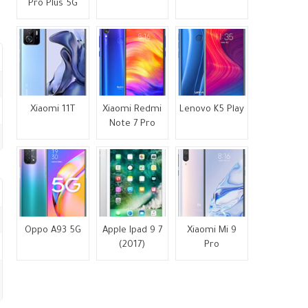
Pro Plus 5G
Xiaomi 11T
Xiaomi Redmi
Lenovo K5 Play
Note 7 Pro
Oppo A93 5G
Apple Ipad 9 7
Xiaomi Mi 9
(2017)
Pro