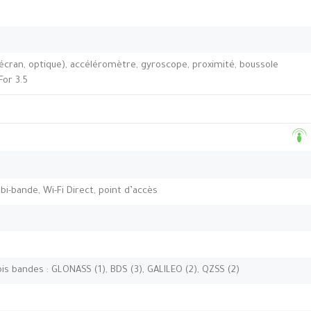
’écran, optique), accéléromètre, gyroscope, proximité, boussole
For 3.5
 bi-bande, Wi-Fi Direct, point d’accès
ois bandes : GLONASS (1), BDS (3), GALILEO (2), QZSS (2)