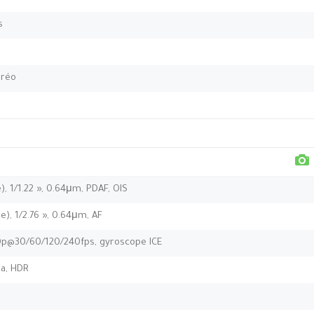
s
éréo
), 1/1.22 », 0.64μm, PDAF, OIS
rge), 1/2.76 », 0.64μm, AF
p@30/60/120/240fps, gyroscope ICE
ma, HDR