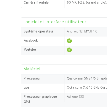
Caméra frontale
60 MP, f/2.2, (grand-angle
Logiciel et interface utilisateur
Système opérateur
Android 12, MYUI 4.0
Facebook
Youtube
Matériel
Processeur
Qualcomm SM8475 Snapdr
cpu
Octa-core (1x3.19 GHz Cor
Processeur graphique
Adreno 730
GPU