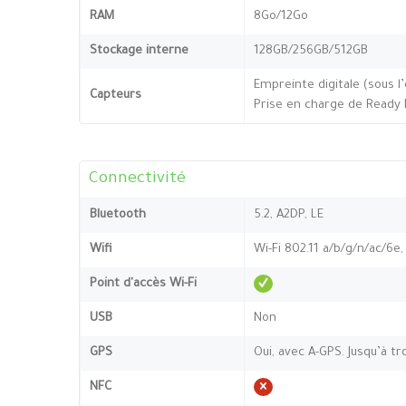
RAM
8Go/12Go
Stockage interne
128GB/256GB/512GB
Empreinte digitale (sous l
Capteurs
Prise en charge de Ready 
Connectivité
Bluetooth
5.2, A2DP, LE
Wifi
Wi-Fi 802.11 a/b/g/n/ac/6e,
Point d'accès Wi-Fi
USB
Non
GPS
Oui, avec A-GPS. Jusqu’à tr
NFC