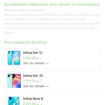
Actuellement indisponible pour ajouter un commentaire.
Note de non-responsabilité
Remarque : Cette page peut contenir des erreurs dans les spécifications ou
les prix des appareils, nous ne pouvons donc pas garantir que les
informations sont correctes à 100 %. Contactez-nous si vous remarquez des
erreurs, et à notre tour, nous les examinerons et les corrigerons dès que
possible.
Plus d'appareils de
Infinix
Infinix Hot 12
د. م.1,680.00
Voir les détails →
Infinix Hot 30
د. م.2,195.00
Voir les détails →
Infinix Note 8
د. م.2,205.00