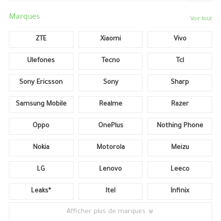
Marques
Voir tout
ZTE
Xiaomi
Vivo
Ulefones
Tecno
Tcl
Sony Ericsson
Sony
Sharp
Samsung Mobile
Realme
Razer
Oppo
OnePlus
Nothing Phone
Nokia
Motorola
Meizu
LG
Lenovo
Leeco
Leaks*
Itel
Infinix
Afficher plus de marques