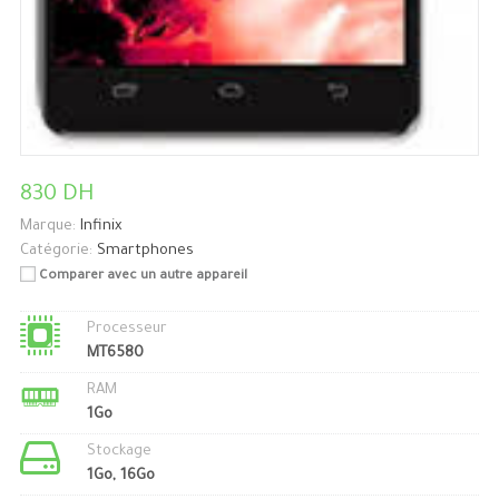
830 DH
Marque:
Infinix
Catégorie:
Smartphones
Comparer avec un autre appareil
Processeur
MT6580
RAM
1Go
Stockage
1Go, 16Go