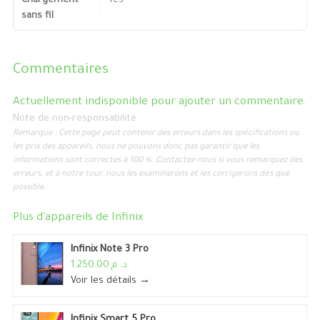
Chargement
Yes
sans fil
Commentaires
Actuellement indisponible pour ajouter un commentaire.
Note de non-responsabilité
Remarque : Cette page peut contenir des erreurs dans les spécifications ou
les prix des appareils, nous ne pouvons donc pas garantir que les
informations sont correctes à 100 %. Contactez-nous si vous remarquez des
erreurs, et à notre tour, nous les examinerons et les corrigerons dès que
possible.
Plus d'appareils de
Infinix
Infinix Note 3 Pro
د. م.1,250.00
Voir les détails →
Infinix Smart 5 Pro