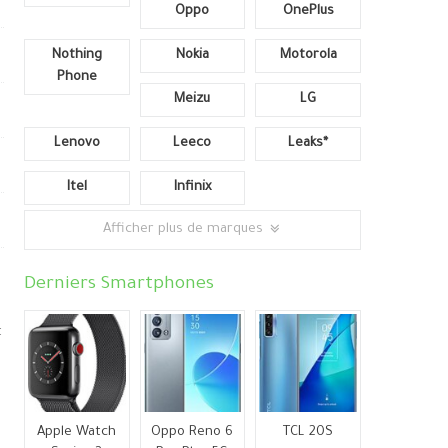
Oppo
OnePlus
Nothing
Nokia
Motorola
Phone
Meizu
LG
Lenovo
Leeco
Leaks*
Itel
Infinix
Afficher plus de marques
Derniers Smartphones
5
t
Apple Watch
Oppo Reno 6
TCL 20S