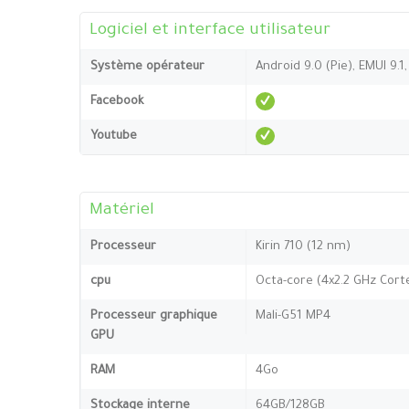
Logiciel et interface utilisateur
Système opérateur
Android 9.0 (Pie), EMUI 9.1
Facebook
Youtube
Matériel
Processeur
Kirin 710 (12 nm)
cpu
Octa-core (4x2.2 GHz Corte
Processeur graphique
Mali-G51 MP4
GPU
RAM
4Go
Stockage interne
64GB/128GB