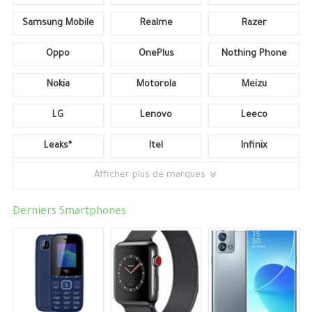
Samsung Mobile
Realme
Razer
Oppo
OnePlus
Nothing Phone
Nokia
Motorola
Meizu
LG
Lenovo
Leeco
Leaks*
Itel
Infinix
Afficher plus de marques
Derniers Smartphones