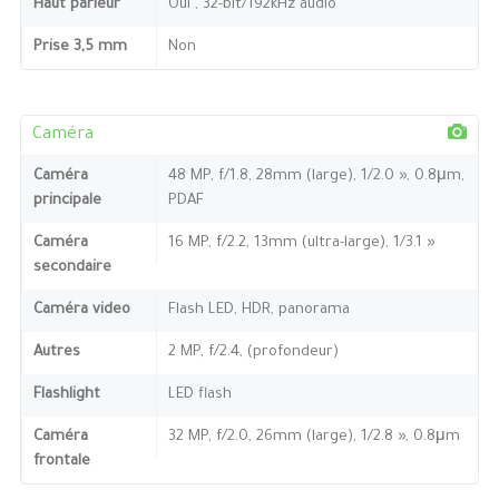
Haut parleur
Oui , 32-bit/192kHz audio
Prise 3,5 mm
Non
Caméra
Caméra
48 MP, f/1.8, 28mm (large), 1/2.0 », 0.8μm,
principale
PDAF
Caméra
16 MP, f/2.2, 13mm (ultra-large), 1/3.1 »
secondaire
Caméra video
Flash LED, HDR, panorama
Autres
2 MP, f/2.4, (profondeur)
Flashlight
LED flash
Caméra
32 MP, f/2.0, 26mm (large), 1/2.8 », 0.8μm
frontale