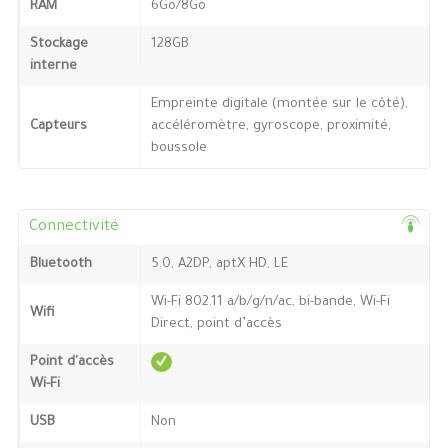
RAM
6Go/8Go
Stockage
128GB
interne
Empreinte digitale (montée sur le côté),
Capteurs
accéléromètre, gyroscope, proximité,
boussole
Connectivité
Bluetooth
5.0, A2DP, aptX HD, LE
Wi-Fi 802.11 a/b/g/n/ac, bi-bande, Wi-Fi
Wifi
Direct, point d’accès
Point d'accès
Wi-Fi
USB
Non