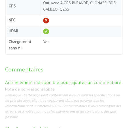
Oui, avec A-GPS BI-BANDE, GLONASS, BDS,
GPS
GALILEO, QZSS
NFC
HDMI
Chargement
Yes
sans fil
Commentaires
Actuellement indisponible pour ajouter un commentaire.
Note de non-responsabilité
Remarque : Cette page peut contenir des erreurs dans les spécifications ou
les prix des appareils, nous ne pouvons donc pas garantir que les
informations sont correctes à 100 %. Contactez-nous si vous remarquez des
erreurs, et à notre tour, nous les examinerons et les corrigerons dès que
possible.