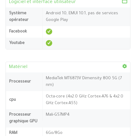
Logiciel et interface utilisateur
Système
Android 10, EMUI 10.1, pas de services
opérateur
Google Play
Facebook
Youtube
Matériel
MediaTek MT6873V Dimensity 800 5G (7
Processeur
nm)
Octa-core (4x2.0 GHz Cortex-A76 & 4x2.0
cpu
GHz Cortex-A55)
Processeur
Mali-G57MP4
graphique GPU
RAM
6Go/8Go