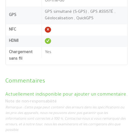
On-The-Go
GPS simultané (S-GPS) , GPS ASSISTÉ ,
GPS
Géolocalisation , QuickGPS
NFC
HDMI
Chargement
Yes
sans fil
Commentaires
Actuellement indisponible pour ajouter un commentaire.
Note de non-responsabilité
Remarque : Cette page peut contenir des erreurs dans les spécifications ou
les prix des appareils, nous ne pouvons donc pas garantir que les
informations sont correctes à 100 %. Contactez-nous si vous remarquez des
erreurs, et à notre tour, nous les examinerons et les corrigerons dès que
possible.