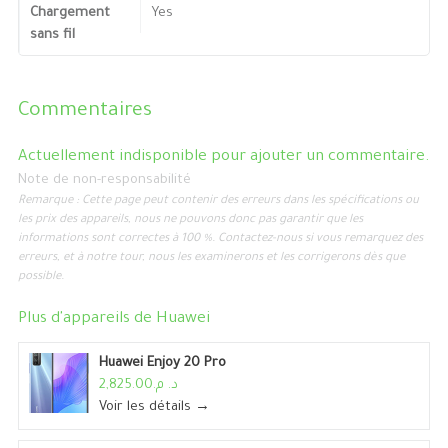
Chargement
Yes
sans fil
Commentaires
Actuellement indisponible pour ajouter un commentaire.
Note de non-responsabilité
Remarque : Cette page peut contenir des erreurs dans les spécifications ou
les prix des appareils, nous ne pouvons donc pas garantir que les
informations sont correctes à 100 %. Contactez-nous si vous remarquez des
erreurs, et à notre tour, nous les examinerons et les corrigerons dès que
possible.
Plus d'appareils de
Huawei
Huawei Enjoy 20 Pro
د. م.2,825.00
Voir les détails →