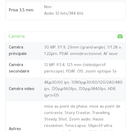
Non
Prise 3,5 mm
Audio 32 bits/384 kHz
Caméra
Caméra
50 MP, f/1.9, 23mm (grand-angle), 1/1.28 »,
principale
1.22μm, PDAF omnidirectionnel, AF laser
Caméra
12 MP, f/3.4, 125 mm (téléobjectif
secondaire
périscope), PDAF, OIS, zoom optique 5x
4K@30/60 ips, 1080p@30/60/120/240/480
Caméra video
ips, 720p@960fps, 720p@3840fps, HDR,
gyro-EIS
mise au point de phase, mise au point de
contraste, Story Creator, Travelling,
Steady Shot, Zoom audio, Haute
résolution, Time-Lapse, Objectif ultra
Autres