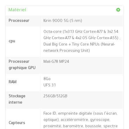
Matériel
Processeur
Kirin 9000 5G (5 nm)
Octa-core (1x3.13 GHz Cortex-A77 & 3x2.54
GHz Cortex-A77 & 4x2.05 GHz Cortex-A55) ,
cpu
Dual Big Core + Tiny Core NPUs (Neural-
network Processing Unit)
Processeur
Mali-G78 MP24
graphique GPU
8Go
RAM
UFS 3.1
Stockage
256GB/512GB
interne
Face ID, empreinte digitale (sous l’écran,
optique), accéléromètre, gyroscope,
Capteurs
proximité, baromètre, boussole, spectre