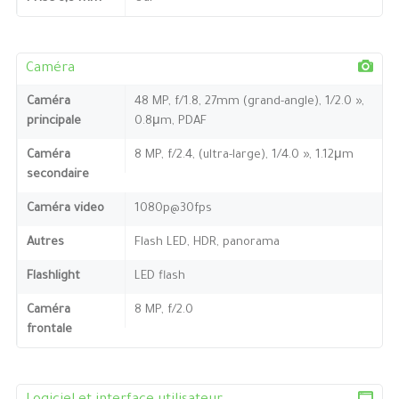
Caméra
Caméra
48 MP, f/1.8, 27mm (grand-angle), 1/2.0 »,
principale
0.8μm, PDAF
Caméra
8 MP, f/2.4, (ultra-large), 1/4.0 », 1.12μm
secondaire
Caméra video
1080p@30fps
Autres
Flash LED, HDR, panorama
Flashlight
LED flash
Caméra
8 MP, f/2.0
frontale