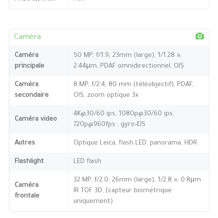
Caméra
Caméra
50 MP, f/1.9, 23mm (large), 1/1.28 »,
principale
2.44μm, PDAF omnidirectionnel, OIS
Caméra
8 MP, f/2.4, 80 mm (téléobjectif), PDAF,
secondaire
OIS, zoom optique 3x
4K@30/60 ips, 1080p@30/60 ips,
Caméra video
720p@960fps ; gyro-EIS
Autres
Optique Leica, flash LED, panorama, HDR
Flashlight
LED flash
32 MP, f/2.0, 26mm (large), 1/2.8 », 0.8μm
Caméra
IR TOF 3D, (capteur biométrique
frontale
uniquement)