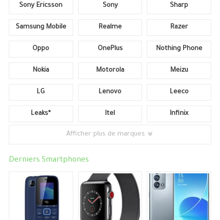
Sony Ericsson
Sony
Sharp
Samsung Mobile
Realme
Razer
Oppo
OnePlus
Nothing Phone
Nokia
Motorola
Meizu
LG
Lenovo
Leeco
Leaks*
Itel
Infinix
Afficher plus de marques
Derniers Smartphones