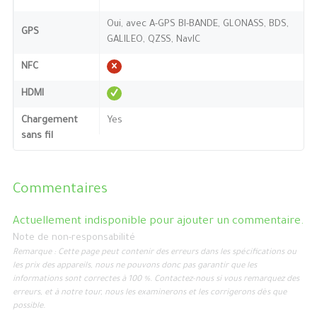
Oui, avec A-GPS BI-BANDE, GLONASS, BDS,
GPS
GALILEO, QZSS, NavIC
NFC
HDMI
Chargement
Yes
sans fil
Commentaires
Actuellement indisponible pour ajouter un commentaire.
Note de non-responsabilité
Remarque : Cette page peut contenir des erreurs dans les spécifications ou
les prix des appareils, nous ne pouvons donc pas garantir que les
informations sont correctes à 100 %. Contactez-nous si vous remarquez des
erreurs, et à notre tour, nous les examinerons et les corrigerons dès que
possible.