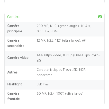
Caméra
Caméra
200 MP, f/1.9, (grand-angle), 1/1.4 »,
principale
0.56μm, PDAF
Caméra
12 MP, f/2.2, 112° (ultra-large), AF
secondaire
4K@30fps vidéo, 1080p@30/60 ips, gyro-
Caméra video
EIS
Caractéristiques Flash LED, HDR,
Autres
panorama
Flashlight
LED flash
Caméra
50 MP, f/2.4, 100°, (ultra-large)
frontale