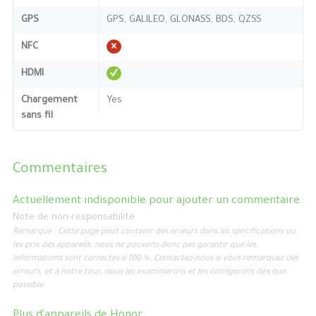
GPS
GPS, GALILEO, GLONASS, BDS, QZSS
NFC
HDMI
Chargement
Yes
sans fil
Commentaires
Actuellement indisponible pour ajouter un commentaire.
Note de non-responsabilité
Remarque : Cette page peut contenir des erreurs dans les spécifications ou
les prix des appareils, nous ne pouvons donc pas garantir que les
informations sont correctes à 100 %. Contactez-nous si vous remarquez des
erreurs, et à notre tour, nous les examinerons et les corrigerons dès que
possible.
Plus d'appareils de
Honor