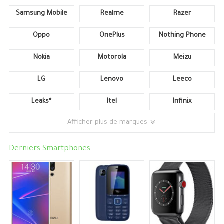
Samsung Mobile
Realme
Razer
Oppo
OnePlus
Nothing Phone
Nokia
Motorola
Meizu
LG
Lenovo
Leeco
Leaks*
Itel
Infinix
Afficher plus de marques
Derniers Smartphones