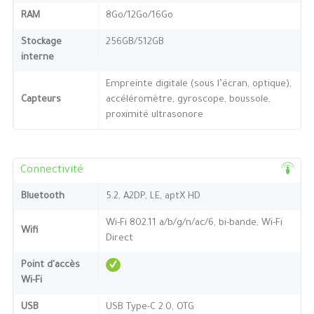
RAM
8Go/12Go/16Go
Stockage
256GB/512GB
interne
Empreinte digitale (sous l’écran, optique),
Capteurs
accéléromètre, gyroscope, boussole,
proximité ultrasonore
Connectivité
Bluetooth
5.2, A2DP, LE, aptX HD
Wi-Fi 802.11 a/b/g/n/ac/6, bi-bande, Wi-Fi
Wifi
Direct
Point d'accès
Wi-Fi
USB
USB Type-C 2.0, OTG