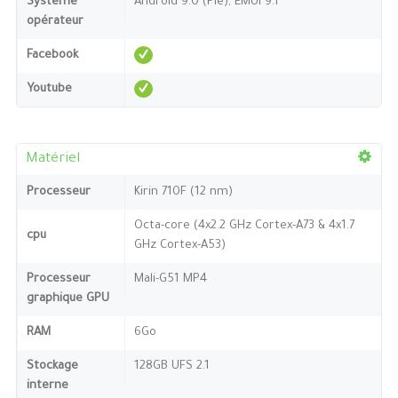
Système
Android 9.0 (Pie), EMUI 9.1
opérateur
Facebook
Youtube
Matériel
Processeur
Kirin 710F (12 nm)
Octa-core (4x2.2 GHz Cortex-A73 & 4x1.7
cpu
GHz Cortex-A53)
Processeur
Mali-G51 MP4
graphique GPU
RAM
6Go
Stockage
128GB UFS 2.1
interne