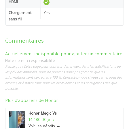
HDMI
Chargement
Yes
sans fil
Commentaires
Actuellement indisponible pour ajouter un commentaire.
Note de non-responsabilité
Remarque : Cette page peut contenir des erreurs dans les spécifications ou
les prix des appareils, nous ne pouvons donc pas garantir que les
informations sont correctes à 100 %. Contactez-nous si vous remarquez des
erreurs, et à notre tour, nous les examinerons et les corrigerons dès que
possible.
Plus d'appareils de
Honor
Honor Magic Vs
د. م.14,480.00
Voir les détails →