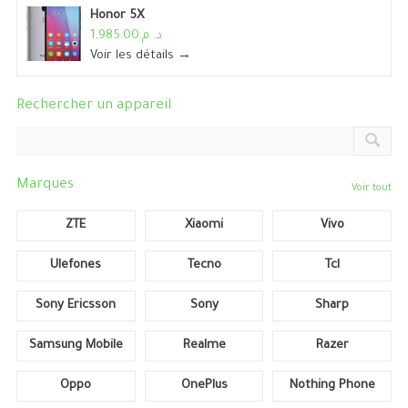
Honor 5X
د. م.1,985.00
Voir les détails →
Rechercher un appareil
Marques
Voir tout
ZTE
Xiaomi
Vivo
Ulefones
Tecno
Tcl
Sony Ericsson
Sony
Sharp
Samsung Mobile
Realme
Razer
Oppo
OnePlus
Nothing Phone