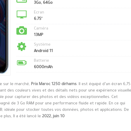
3Go, 64Go
Ecran
6.75"
Caméra
13MP
Système
Android 11
Batterie
6000mAh
le sur le marché,
Prix Maroc 1250 dirhams
. Il est équipé d’un écran 6,75
nt des couleurs vives et des détails nets pour une expérience visuell
ale pour capturer des photos et des vidéos exceptionnelles. Cet
agné de 3 Go RAM pour une performance fluide et rapide. En ce qui
B, idéale pour stocker toutes vos données, photos et applications. De
 plus, Il a été lancé le
2022, juin 10