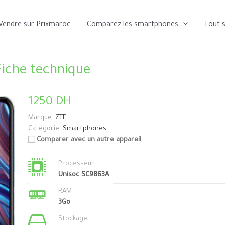
Vendre sur Prixmaroc
Comparez les smartphones
Tout 
Fiche technique
1250 DH
Marque:
ZTE
Catégorie:
Smartphones
Comparer avec un autre appareil
Processeur
Unisoc SC9863A
RAM
3Go
Stockage