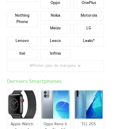
Oppo
OnePlus
Nothing
Nokia
Motorola
Phone
Meizu
LG
Lenovo
Leeco
Leaks*
Itel
Infinix
Afficher plus de marques
Derniers Smartphones
e
Apple Watch
Oppo Reno 6
TCL 20S