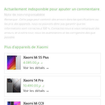
Actuellement indisponible pour ajouter un commentaire.
Note de non-responsabilité
Remarque : Cette page peut contenir des erreurs dans les spécifications ou
les prix des appareils, nous ne pouvons donc pas garantir que les
informations sont correctes à 100 %. Contactez-nous si vous remarquez des
erreurs, et à notre tour, nous les examinerons et les corrigerons dès que
possible.
Plus d'appareils de
Xiaomi
Xiaomi Mi 5S Plus
د. م.4,085.00
Voir les détails →
Xiaomi 14 Pro
د. م.10,490.00
Voir les détails →
Xiaomi Mi CC9