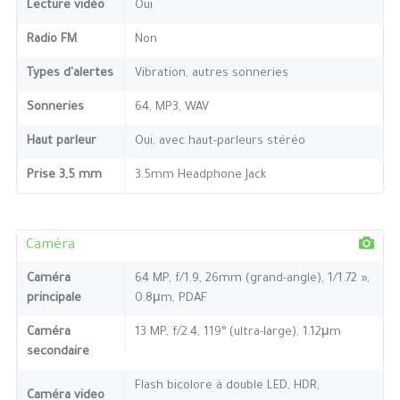
Lecture vidéo
Oui
Radio FM
Non
Types d'alertes
Vibration, autres sonneries
Sonneries
64, MP3, WAV
Haut parleur
Oui, avec haut-parleurs stéréo
Prise 3,5 mm
3.5mm Headphone Jack
Caméra
Caméra
64 MP, f/1.9, 26mm (grand-angle), 1/1.72 »,
principale
0.8μm, PDAF
Caméra
13 MP, f/2.4, 119° (ultra-large), 1.12μm
secondaire
Flash bicolore à double LED, HDR,
Caméra video