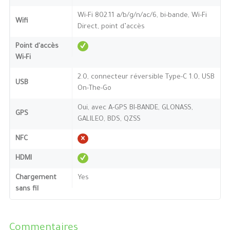
Wi-Fi 802.11 a/b/g/n/ac/6, bi-bande, Wi-Fi
Wifi
Direct, point d’accès
Point d'accès
Wi-Fi
2.0, connecteur réversible Type-C 1.0, USB
USB
On-The-Go
Oui, avec A-GPS BI-BANDE, GLONASS,
GPS
GALILEO, BDS, QZSS
NFC
HDMI
Chargement
Yes
sans fil
Commentaires