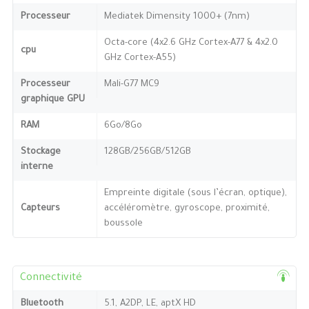
Processeur
Mediatek Dimensity 1000+ (7nm)
Octa-core (4x2.6 GHz Cortex-A77 & 4x2.0
cpu
GHz Cortex-A55)
Processeur
Mali-G77 MC9
graphique GPU
RAM
6Go/8Go
Stockage
128GB/256GB/512GB
interne
Empreinte digitale (sous l’écran, optique),
Capteurs
accéléromètre, gyroscope, proximité,
boussole
Connectivité
Bluetooth
5.1, A2DP, LE, aptX HD