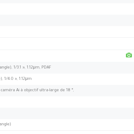
ngle), 1/3.1 », 1.12μm, PDAF
e), 1/4.0 », 1.12μm
améra Ai à objectif ultra-large de 18 °,
angle)