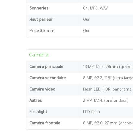
Sonneries
64, MP3, WAV
Haut parleur
Oui
Prise 3,5 mm
Oui
Caméra
Caméra principale
13 MP, f/2.2, 28mm (grand-a
Caméra secondaire
8 MP, f/2.2, 118° (ultra-larg
Caméra video
Flash LED, HDR, panorama, c
Autres
2 MP, f/2.4, (profondeur)
Flashlight
LED flash
Caméra frontale
8 MP, f/2.0, 27 mm (grand-