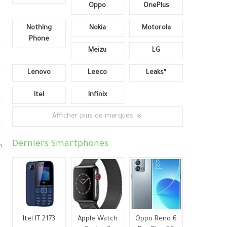
Oppo
OnePlus
Nothing
Nokia
Motorola
Phone
Meizu
LG
Lenovo
Leeco
Leaks*
Itel
Infinix
Afficher plus de marques
Derniers Smartphones
n
Itel IT 2173
Apple Watch
Oppo Reno 6