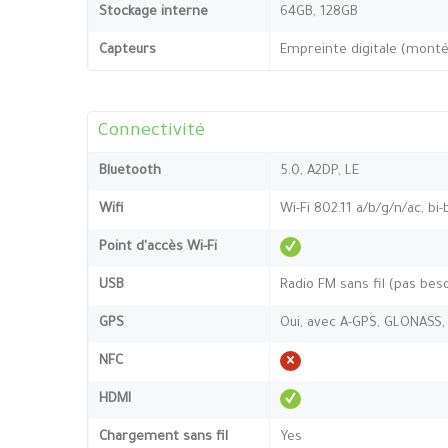
Stockage interne
64GB, 128GB
Capteurs
Empreinte digitale (montée
Connectivité
Bluetooth
5.0, A2DP, LE
Wifi
Wi-Fi 802.11 a/b/g/n/ac, bi
Point d'accès Wi-Fi
USB
Radio FM sans fil (pas beso
GPS
Oui, avec A-GPS, GLONASS,
NFC
HDMI
Chargement sans fil
Yes