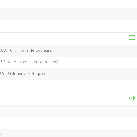
 LCD, 16 millions de couleurs
83,2 % de rapport écran/corps)
9,5 :9 (densité ~395 ppp)
s