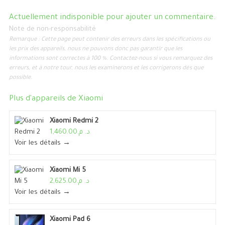
Actuellement indisponible pour ajouter un commentaire.
Note de non-responsabilité
Remarque : Cette page peut contenir des erreurs dans les spécifications ou
les prix des appareils, nous ne pouvons donc pas garantir que les
informations sont correctes à 100 %. Contactez-nous si vous remarquez des
erreurs, et à notre tour, nous les examinerons et les corrigerons dès que
possible.
Plus d'appareils de
Xiaomi
Xiaomi Redmi 2
د. م.1,460.00
Voir les détails →
Xiaomi Mi 5
د. م.2,625.00
Voir les détails →
Xiaomi Pad 6