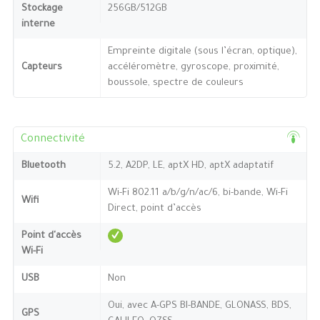
Stockage
256GB/512GB
interne
Empreinte digitale (sous l’écran, optique),
Capteurs
accéléromètre, gyroscope, proximité,
boussole, spectre de couleurs
Connectivité
Bluetooth
5.2, A2DP, LE, aptX HD, aptX adaptatif
Wi-Fi 802.11 a/b/g/n/ac/6, bi-bande, Wi-Fi
Wifi
Direct, point d’accès
Point d'accès
Wi-Fi
USB
Non
Oui, avec A-GPS BI-BANDE, GLONASS, BDS,
GPS