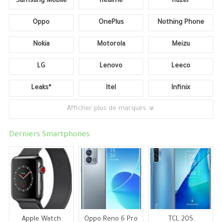
Samsung Mobile
Realme
Razer
Oppo
OnePlus
Nothing Phone
Nokia
Motorola
Meizu
LG
Lenovo
Leeco
Leaks*
Itel
Infinix
Afficher plus de marques
Derniers Smartphones
Apple Watch
Oppo Reno 6 Pro
TCL 20S