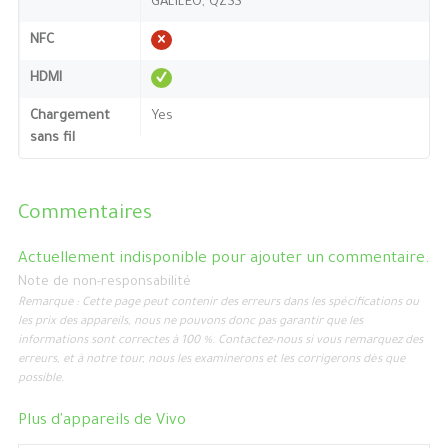
GALILEO, QZSS
NFC
HDMI
Chargement
Yes
sans fil
Commentaires
Actuellement indisponible pour ajouter un commentaire.
Note de non-responsabilité
Remarque : Cette page peut contenir des erreurs dans les spécifications ou
les prix des appareils, nous ne pouvons donc pas garantir que les
informations sont correctes à 100 %. Contactez-nous si vous remarquez des
erreurs, et à notre tour, nous les examinerons et les corrigerons dès que
possible.
Plus d'appareils de
Vivo