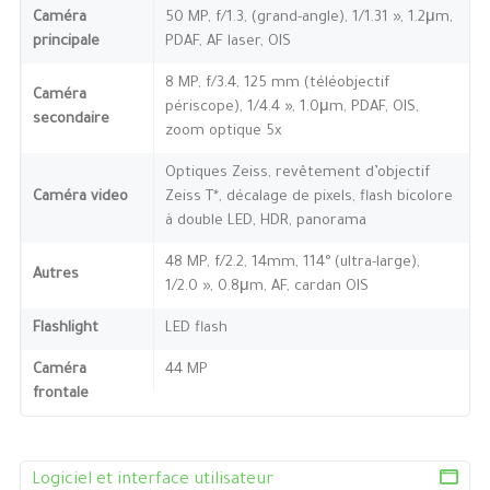
Caméra
50 MP, f/1.3, (grand-angle), 1/1.31 », 1.2μm,
principale
PDAF, AF laser, OIS
8 MP, f/3.4, 125 mm (téléobjectif
Caméra
périscope), 1/4.4 », 1.0μm, PDAF, OIS,
secondaire
zoom optique 5x
Optiques Zeiss, revêtement d’objectif
Caméra video
Zeiss T*, décalage de pixels, flash bicolore
à double LED, HDR, panorama
48 MP, f/2.2, 14mm, 114° (ultra-large),
Autres
1/2.0 », 0.8μm, AF, cardan OIS
Flashlight
LED flash
Caméra
44 MP
frontale
Logiciel et interface utilisateur