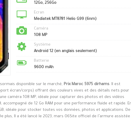
12Go, 256Go
Ecran
Mediatek MT8781 Helio G99 (6nm)
Caméra
108 MP
Système
Android 12 (en anglais seulement)
Batterie
9600 mAh
ésormais disponible sur le marché,
Prix Maroc 5975 dirhams
. Il est
port écran/corps) offrant des couleurs vives et des détails nets pour
d’une caméra 108 MP, idéale pour capturer des photos et des vidéos
58, accompagné de 12 Go RAM pour une performance fluide et rapide. E
6GB, idéale pour stocker toutes vos données, photos et applications. De
 plus, Il a été lancé le 2023, mars 06Site officiel de l’armure assistée