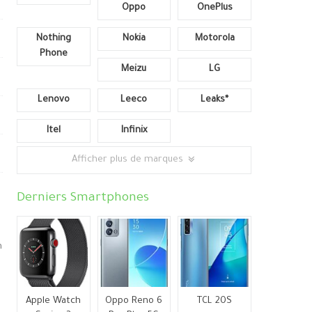
Oppo
OnePlus
Nothing
Nokia
Motorola
Phone
Meizu
LG
Lenovo
Leeco
Leaks*
Itel
Infinix
Afficher plus de marques
Derniers Smartphones
n
Apple Watch
Oppo Reno 6
TCL 20S