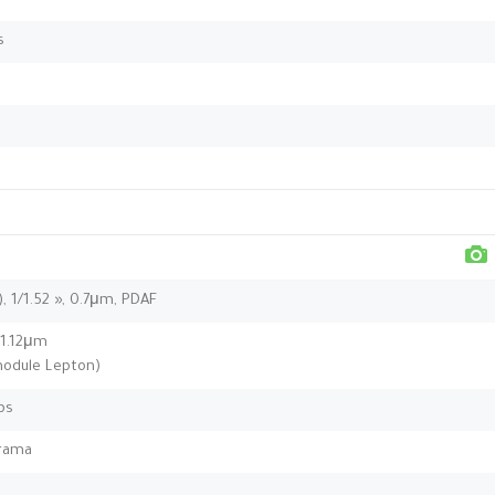
s
), 1/1.52 », 0.7μm, PDAF
, 1.12μm
odule Lepton)
ps
orama