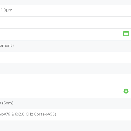
, 1.0μm
ulement)
9 (6nm)
ex-A76 & 6x2.0 GHz Cortex-A55)