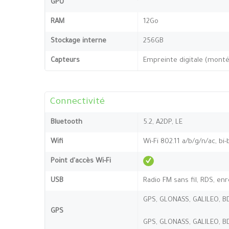
GPU
RAM
12Go
Stockage interne
256GB
Capteurs
Empreinte digitale (monté
Connectivité
Bluetooth
5.2, A2DP, LE
Wifi
Wi-Fi 802.11 a/b/g/n/ac, bi
Point d'accès Wi-Fi
USB
Radio FM sans fil, RDS, e
GPS, GLONASS, GALILEO, B
GPS
GPS, GLONASS, GALILEO, B