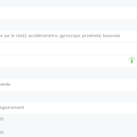
e sur le côté), accéléromètre, gyroscope, proximité, boussole
-bande
nregistrement
DS
DS