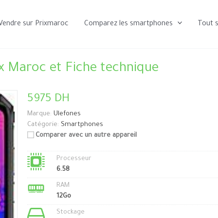
Vendre sur Prixmaroc
Comparez les smartphones
Tout 
x Maroc et Fiche technique
5975 DH
Marque:
Ulefones
Catégorie:
Smartphones
Comparer avec un autre appareil
Processeur
6.58
RAM
12Go
Stockage