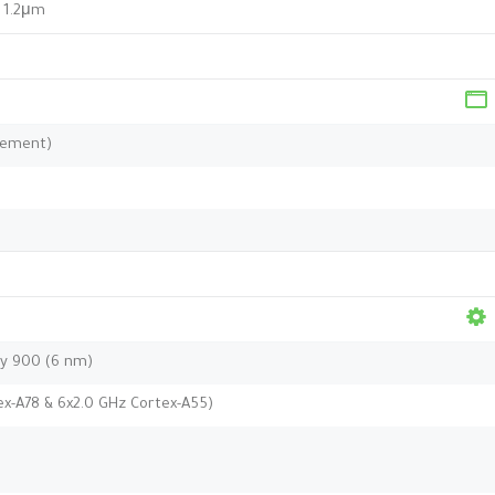
, 1.2μm
ulement)
y 900 (6 nm)
ex-A78 & 6x2.0 GHz Cortex-A55)