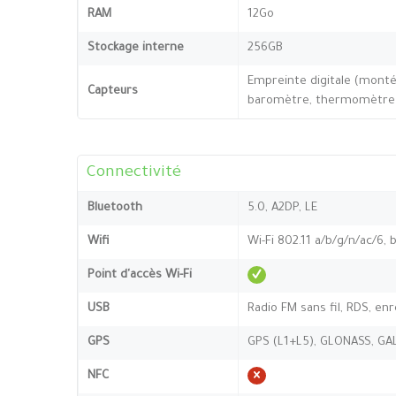
RAM
12Go
Stockage interne
256GB
Empreinte digitale (monté
Capteurs
baromètre, thermomètre
Connectivité
Bluetooth
5.0, A2DP, LE
Wifi
Wi-Fi 802.11 a/b/g/n/ac/6, 
Point d'accès Wi-Fi
USB
Radio FM sans fil, RDS, e
GPS
GPS (L1+L5), GLONASS, GAL
NFC