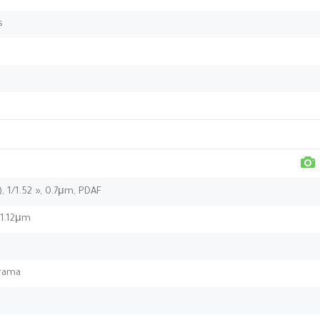
s
), 1/1.52 », 0.7μm, PDAF
, 1.12μm
orama