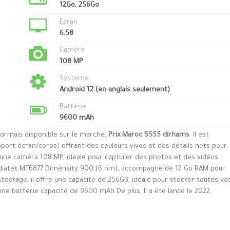
12Go, 256Go
Ecran
6.58
Caméra
108 MP
Système
Android 12 (en anglais seulement)
Batterie
9600 mAh
sormais disponible sur le marché,
Prix Maroc 5555 dirhams
. Il est
port écran/corps) offrant des couleurs vives et des détails nets pour
d’une caméra 108 MP, idéale pour capturer des photos et des vidéos
ediatek MT6877 Dimensity 900 (6 nm), accompagné de 12 Go RAM pour
stockage, il offre une capacité de 256GB, idéale pour stocker toutes vo
’une batterie capacité de 9600 mAh De plus, Il a été lancé le 2022,