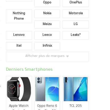
Oppo
OnePlus
Nothing
Nokia
Motorola
Phone
Meizu
LG
Lenovo
Leeco
Leaks*
Itel
Infinix
Afficher plus de marques
Derniers Smartphones
s
Apple Watch
Oppo Reno 6
TCL 20S