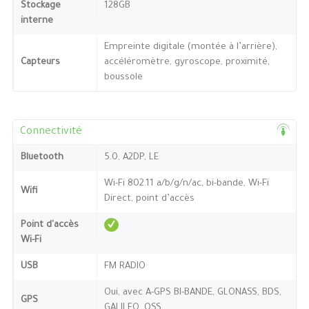
Stockage
128GB
interne
Empreinte digitale (montée à l’arrière),
Capteurs
accéléromètre, gyroscope, proximité,
boussole
Connectivité
Bluetooth
5.0, A2DP, LE
Wi-Fi 802.11 a/b/g/n/ac, bi-bande, Wi-Fi
Wifi
Direct, point d’accès
Point d'accès
Wi-Fi
USB
FM RADIO
Oui, avec A-GPS BI-BANDE, GLONASS, BDS,
GPS
GALILEO, QSS