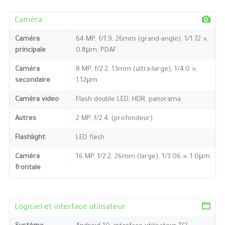
Caméra
Caméra
64 MP, f/1.9, 26mm (grand-angle), 1/1.72 »,
principale
0.8μm, PDAF
Caméra
8 MP, f/2.2, 13mm (ultra-large), 1/4.0 »,
secondaire
1.12μm
Caméra video
Flash double LED, HDR, panorama
Autres
2 MP, f/2.4, (profondeur)
Flashlight
LED flash
Caméra
16 MP, f/2.2, 26mm (large), 1/3.06 », 1.0μm
frontale
Logiciel et interface utilisateur