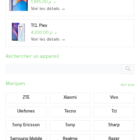
د. م.1,995.00
Voir les détails →
TCL Plex
د. م.4,200.00
Voir les détails →
Rechercher un appareil
Marques
Voir tout
ZTE
Xiaomi
Vivo
Ulefones
Tecno
Tcl
Sony Ericsson
Sony
Sharp
Samsung Mobile
Realme
Razer