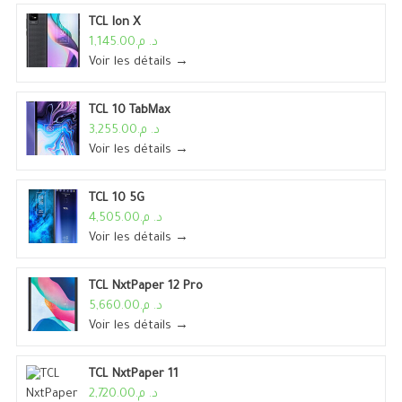
TCL Ion X
د. م.1,145.00
Voir les détails →
TCL 10 TabMax
د. م.3,255.00
Voir les détails →
TCL 10 5G
د. م.4,505.00
Voir les détails →
TCL NxtPaper 12 Pro
د. م.5,660.00
Voir les détails →
TCL NxtPaper 11
د. م.2,720.00