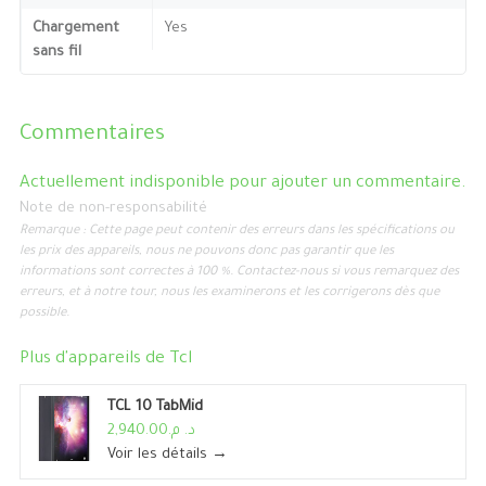
Chargement
Yes
sans fil
Commentaires
Actuellement indisponible pour ajouter un commentaire.
Note de non-responsabilité
Remarque : Cette page peut contenir des erreurs dans les spécifications ou
les prix des appareils, nous ne pouvons donc pas garantir que les
informations sont correctes à 100 %. Contactez-nous si vous remarquez des
erreurs, et à notre tour, nous les examinerons et les corrigerons dès que
possible.
Plus d'appareils de
Tcl
TCL 10 TabMid
د. م.2,940.00
Voir les détails →