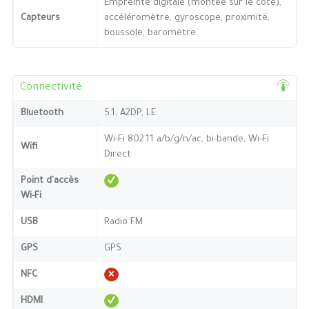
Empreinte digitale (montée sur le côté),
Capteurs
accéléromètre, gyroscope, proximité,
boussole, baromètre
Connectivité
Bluetooth
5.1, A2DP, LE
Wi-Fi 802.11 a/b/g/n/ac, bi-bande, Wi-Fi
Wifi
Direct
Point d'accès
Wi-Fi
USB
Radio FM
GPS
GPS
NFC
HDMI