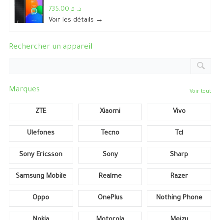
د. م.735.00
Voir les détails →
Rechercher un appareil
Marques
Voir tout
ZTE
Xiaomi
Vivo
Ulefones
Tecno
Tcl
Sony Ericsson
Sony
Sharp
Samsung Mobile
Realme
Razer
Oppo
OnePlus
Nothing Phone
Nokia
Motorola
Meizu