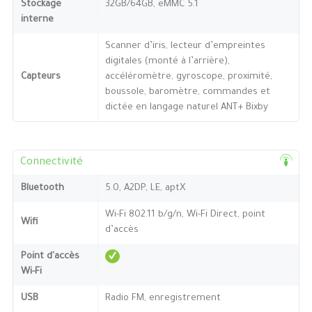
Stockage
32GB/64GB, eMMC 5.1
interne
Scanner d’iris, lecteur d’empreintes
digitales (monté à l’arrière),
Capteurs
accéléromètre, gyroscope, proximité,
boussole, baromètre, commandes et
dictée en langage naturel ANT+ Bixby
Connectivité
Bluetooth
5.0, A2DP, LE, aptX
Wi-Fi 802.11 b/g/n, Wi-Fi Direct, point
Wifi
d’accès
Point d'accès
Wi-Fi
USB
Radio FM, enregistrement