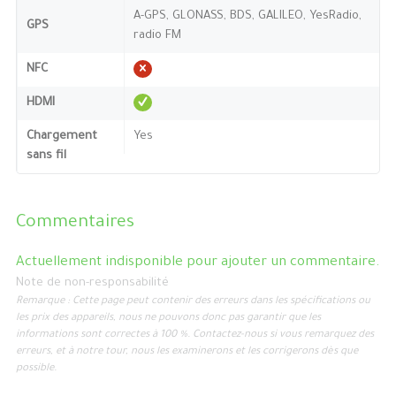
A-GPS, GLONASS, BDS, GALILEO, YesRadio,
GPS
radio FM
NFC
HDMI
Chargement
Yes
sans fil
Commentaires
Actuellement indisponible pour ajouter un commentaire.
Note de non-responsabilité
Remarque : Cette page peut contenir des erreurs dans les spécifications ou
les prix des appareils, nous ne pouvons donc pas garantir que les
informations sont correctes à 100 %. Contactez-nous si vous remarquez des
erreurs, et à notre tour, nous les examinerons et les corrigerons dès que
possible.