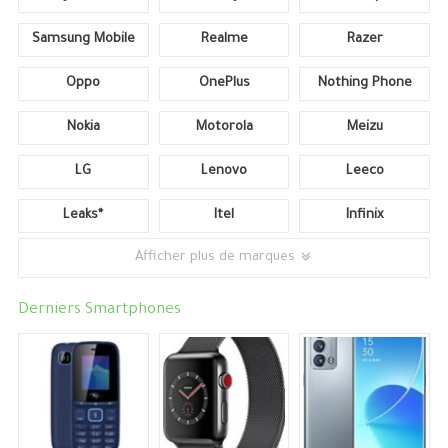
Samsung Mobile
Realme
Razer
Oppo
OnePlus
Nothing Phone
Nokia
Motorola
Meizu
LG
Lenovo
Leeco
Leaks*
Itel
Infinix
Afficher plus de marques
Derniers Smartphones