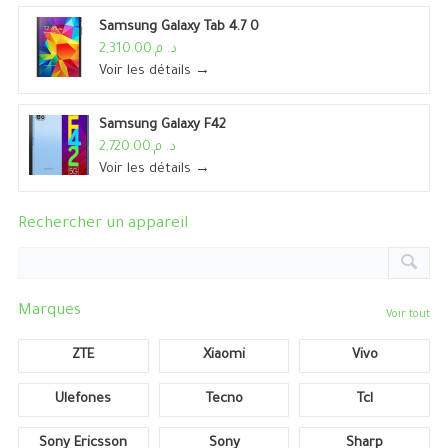
Samsung Galaxy Tab 4.7 0
د. م.2,310.00
Voir les détails →
Samsung Galaxy F42
د. م.2,720.00
Voir les détails →
Rechercher un appareil
Marques
Voir tout
ZTE
Xiaomi
Vivo
Ulefones
Tecno
Tcl
Sony Ericsson
Sony
Sharp