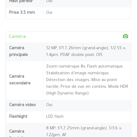
Haut parleur
Oui
Prise 3,5 mm
Oui
Caméra
Caméra
12 MP, f/1.7, 26mm (grand-angle), 1/2.55 »,
principale
1.4μm, PDAF double pixel, OIS
Zoom numérique 8x, Flash automatique,
Stabilisation d’image numérique,
Caméra
Détection des visages, Mise au point
secondaire
tactile, Prise de vue en continu, Mode HDR
(High Dynamic Range)
Caméra video
Oui
Flashlight
LED flash
8 MP, f/1.7, 25mm (grand-angle), 1/3.6 »,
Caméra
1.22μm, AF