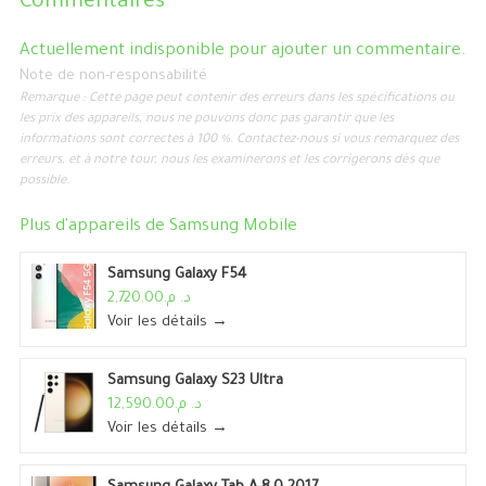
Commentaires
Actuellement indisponible pour ajouter un commentaire.
Note de non-responsabilité
Remarque : Cette page peut contenir des erreurs dans les spécifications ou
les prix des appareils, nous ne pouvons donc pas garantir que les
informations sont correctes à 100 %. Contactez-nous si vous remarquez des
erreurs, et à notre tour, nous les examinerons et les corrigerons dès que
possible.
Plus d'appareils de
Samsung Mobile
Samsung Galaxy F54
د. م.2,720.00
Voir les détails →
Samsung Galaxy S23 Ultra
د. م.12,590.00
Voir les détails →