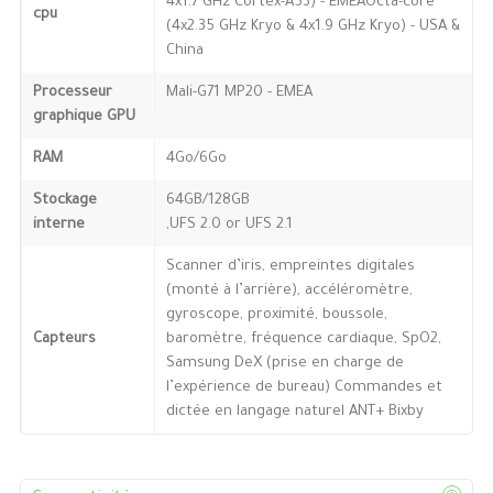
4x1.7 GHz Cortex-A53) - EMEAOcta-core
cpu
(4x2.35 GHz Kryo & 4x1.9 GHz Kryo) - USA &
China
Processeur
Mali-G71 MP20 - EMEA
graphique GPU
RAM
4Go/6Go
Stockage
64GB/128GB
interne
,UFS 2.0 or UFS 2.1
Scanner d’iris, empreintes digitales
(monté à l’arrière), accéléromètre,
gyroscope, proximité, boussole,
Capteurs
baromètre, fréquence cardiaque, SpO2,
Samsung DeX (prise en charge de
l’expérience de bureau) Commandes et
dictée en langage naturel ANT+ Bixby