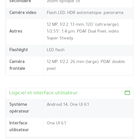
secondaire
zoom optique 5x
Caméra video
Flash LED, HDR automatique, panorama
12 MP, f/2.2, 13 mm, 120˚ (ultra-large),
Autres
1/2,55", 1,4 µm, PDAF Dual Pixel, vidéo
Super Steady
Flashlight
LED flash
Caméra
12 MP, f/2.2, 26 mm (large), PDAF double
frontale
pixel
Logiciel et interface utilisateur
Système
Android 14, One UI 6.1
opérateur
Interface
One UI 6.1
utilisateur