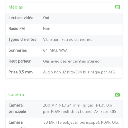
Médias
Lecture vidéo
Oui
Radio FM
Non
Types d'alertes
Vibration, autres sonneries
Sonneries
64, MP3, WAV
Haut parleur
Oui, avec des enceintes stéréo
Prise 3,5 mm
Audio non 32 bits/384 kHz réglé par AKG
Caméra
Caméra
200 MP, f/1,7, 24 mm (large), 1/1,3", 0,6
principale
µm, PDAF multidirectionnel, AF laser, OIS
Caméra
50 MP, (téléobjectif périscope), PDAF, OIS,