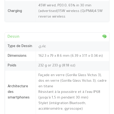
45W wired, PD3.0, 65% in 30 min
Charging
(advertised)15W wireless (Qi/PMA)4.5W
reverse wireless
Dessin
Type de Dessin
عادي
Dimensions
162.3 x 79 x 8.6 mm (6.39 x 3.11 x 0.34 in)
Poids
232 g or 233 g (8.18 oz)
Façade en verre (Gorilla Glass Victus 3),
dos en verre (Gorilla Glass Victus 3), cadre
Architecture
en titane
des
Résistant à la poussière et à l'eau IP68
smartphones
(jusqu'à 1,5 m pendant 30 min)
Stylet (intégration Bluetooth,
accéléromètre, gyroscope)