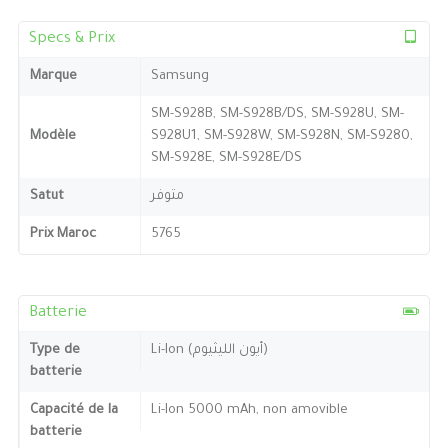
Specs & Prix
Marque
Samsung
SM-S928B, SM-S928B/DS, SM-S928U, SM-
Modèle
S928U1, SM-S928W, SM-S928N, SM-S9280,
SM-S928E, SM-S928E/DS
Satut
متوفر
Prix Maroc
5765
Batterie
Type de
Li-Ion (أيون الليثيوم)
batterie
Capacité de la
Li-Ion 5000 mAh, non amovible
batterie