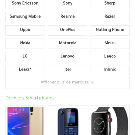
Sony Ericsson
Sony
Sharp
Samsung Mobile
Realme
Razer
Oppo
OnePlus
Nothing Phone
Nokia
Motorola
Meizu
LG
Lenovo
Leeco
Leaks*
Itel
Infinix
Afficher plus de marques
Derniers Smartphones